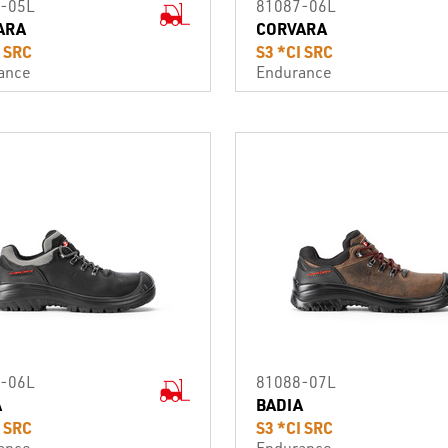
-05L
81087-06L
ARA
CORVARA
I SRC
S3 *CI SRC
ance
Endurance
-06L
81088-07L
A
BADIA
I SRC
S3 *CI SRC
ance
Endurance