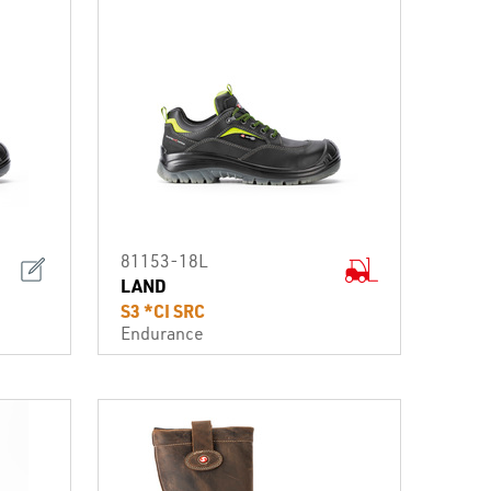
81153-18L
LAND
S3 *CI SRC
Endurance