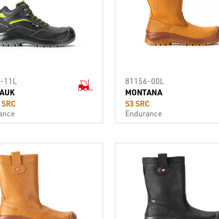
-11L
81156-00L
AUK
MONTANA
I SRC
S3 SRC
ance
Endurance