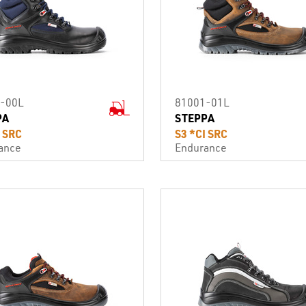
-00L
81001-01L
PA
STEPPA
I SRC
S3 *CI SRC
ance
Endurance