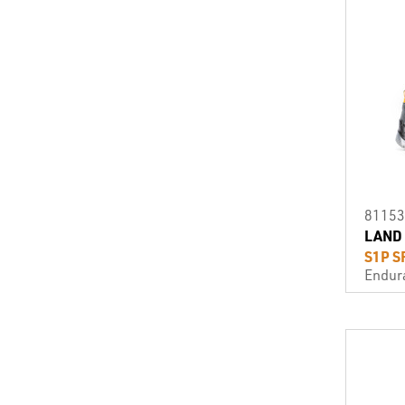
81153
LAND
S1P S
Endur