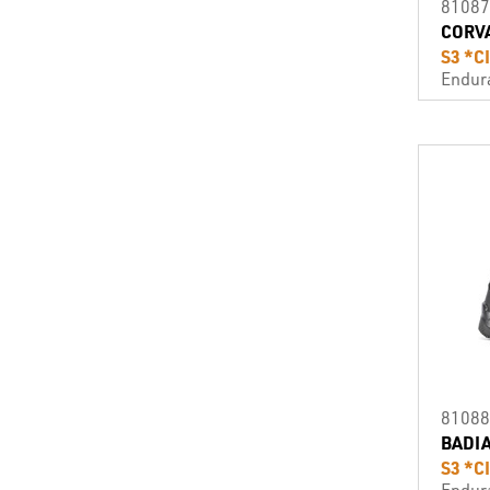
81087
CORV
S3 *C
Endur
81088
BADI
S3 *C
Endur