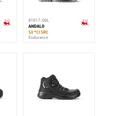
81017-00L
ANDALO
S3 *CI SRC
Endurance