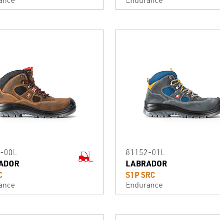
-00L
81152-01L
ADOR
LABRADOR
C
S1P SRC
ance
Endurance