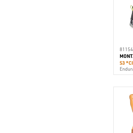
81154
MONT
S3 *C
Endur