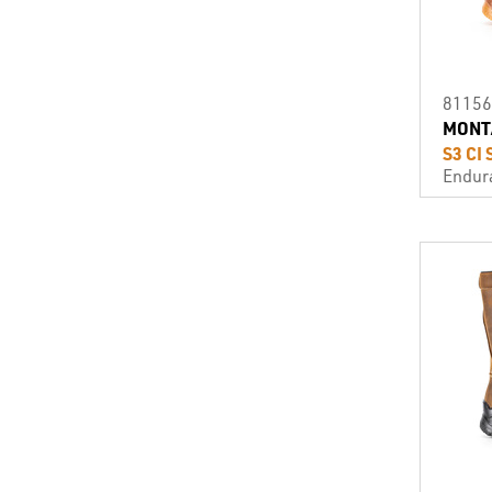
81156
MONT
S3 CI
Endur