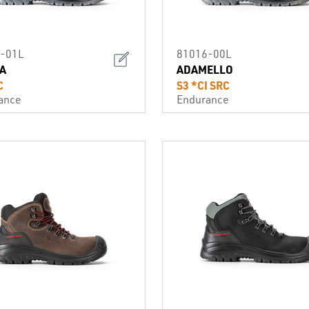
-01L
81016-00L
A
ADAMELLO
C
S3 *CI SRC
ance
Endurance