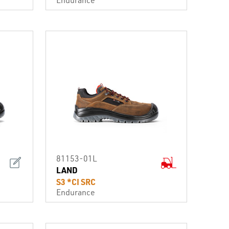
81153-01L
LAND
S3 *CI SRC
Endurance