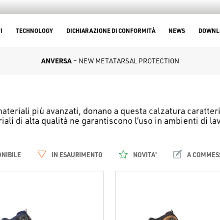
I
TECHNOLOGY
DICHIARAZIONE DI CONFORMITÀ
NEWS
DOWNL
ANVERSA
– NEW METATARSAL PROTECTION
 materiali più avanzati, donano a questa calzatura caratte
ali di alta qualità ne garantiscono l’uso in ambienti di la
ONIBILE
IN ESAURIMENTO
NOVITA'
A COMMES