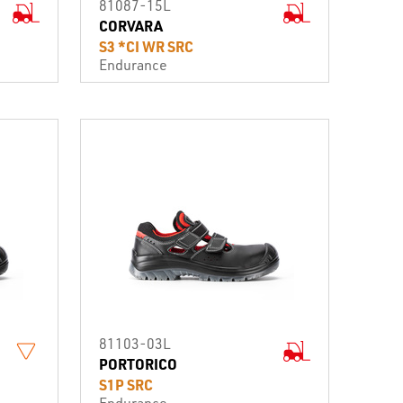
81087-15L
CORVARA
S3 *CI WR SRC
Endurance
81103-03L
PORTORICO
S1P SRC
Endurance