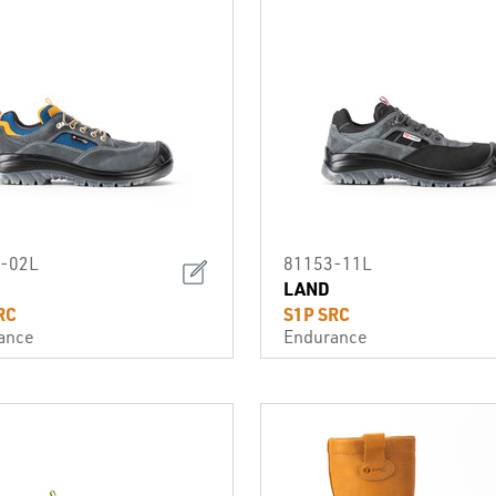
-02L
81153-11L
LAND
RC
S1P SRC
ance
Endurance