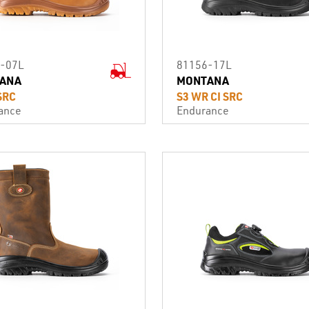
-07L
81156-17L
ANA
MONTANA
 SRC
S3 WR CI SRC
ance
Endurance