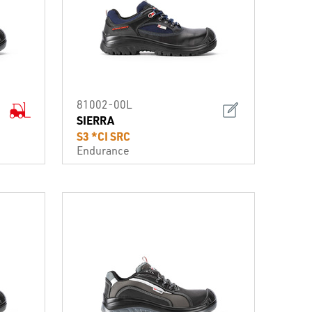
81002-00L
SIERRA
S3 *CI SRC
Endurance