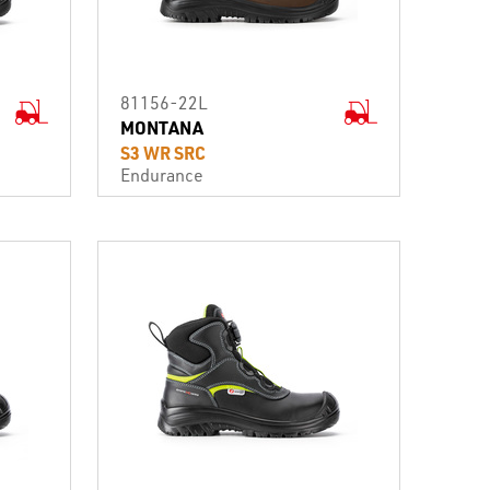
81156-22L
MONTANA
S3 WR SRC
Endurance