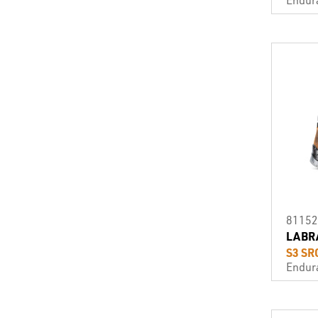
81152
LABR
S3 SR
Endur