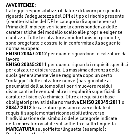
AVVERTENZE:
La legge responsabilizza il datore di lavoro per quanto
riguarda l’adeguatezza del DPI al tipo di rischio presente
(caratteristiche del DPI e categoria di appartenenza).
Prima dell’impiego verificare la corrispondenza delle
caratteristiche del modello scelto alle proprie esigenze
d’utilizzo. Tutte le calzature antinfortunistica prodotte,
sono progettate e costruite in conformità alla seguente
norma europea:
EN ISO 20347:2012
per quanto riguardano le calzature da
lavoro;
EN ISO 20345:2011
per quanto riguarda i requisiti specifici
per calzature di sicurezza. La massima aderenza della
suola generalmente viene raggiunta dopo un certo
“rodaggio” delle calzature nuove (paragonabile ai
pneumatici dell’automobile) per rimuovere residui
distaccanti ed eventuali altre irregolarità superficiali di
carattere fisico e/o chimico. Oltre ai requisiti di base
obbligatori previsti dalla normativa
EN ISO 20345:2011
o
20347:2012
le calzature possono essere dotate di
requisiti supplementari riconoscibili attraverso
l’individuazione dei simboli o delle categorie indicate
nella marcatura visibile sul soffietto o sulla linguetta.
MARCATURA
sul soffietto/linguetta (esempio):