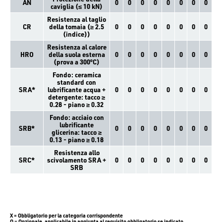
AN
0
0
0
0
0
0
0
0
caviglia (≤ 10 kN)
Resistenza al taglio
CR
della tomaia (≥ 2.5
0
0
0
0
0
0
0
0
(indice))
Resistenza al calore
HRO
della suola esterna
0
0
0
0
0
0
0
0
(prova a 300ºC)
Fondo: ceramica
standard con
SRA*
lubrificante acqua +
0
0
0
0
0
0
0
0
detergente: tacco ≥
0.28 - piano ≥ 0.32
Fondo: acciaio con
lubrificante
SRB*
0
0
0
0
0
0
0
0
glicerina: tacco ≥
0.13 - piano ≥ 0.18
Resistenza allo
SRC*
scivolamento SRA +
0
0
0
0
0
0
0
0
SRB
X = Obbligatorio per la categoria corrispondente
O = Opzionale, applicabile in aggiunta al requisito obbligatorio se indicato