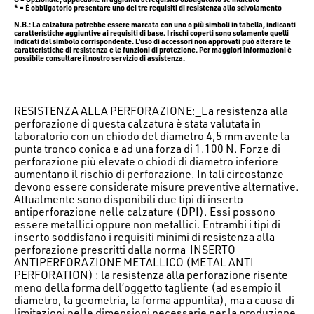
* = È obbligatorio presentare uno dei tre requisiti di resistenza allo scivolamento
N.B.: La calzatura potrebbe essere marcata con uno o più simboli in tabella, indicanti
caratteristiche aggiuntive ai requisiti di base. I rischi coperti sono solamente quelli
indicati dal simbolo corrispondente. L’uso di accessori non approvati può alterare le
caratteristiche di resistenza e le funzioni di protezione. Per maggiori informazioni è
possibile consultare il nostro servizio di assistenza.
RESISTENZA ALLA PERFORAZIONE:_La resistenza alla
perforazione di questa calzatura è stata valutata in
laboratorio con un chiodo del diametro 4,5 mm avente la
punta tronco conica e ad una forza di 1.100 N. Forze di
perforazione più elevate o chiodi di diametro inferiore
aumentano il rischio di perforazione. In tali circostanze
devono essere considerate misure preventive alternative.
Attualmente sono disponibili due tipi di inserto
antiperforazione nelle calzature (DPI). Essi possono
essere metallici oppure non metallici. Entrambi i tipi di
inserto soddisfano i requisiti minimi di resistenza alla
perforazione prescritti dalla norma INSERTO
ANTIPERFORAZIONE METALLICO (METAL ANTI
PERFORATION) : la resistenza alla perforazione risente
meno della forma dell’oggetto tagliente (ad esempio il
diametro, la geometria, la forma appuntita), ma a causa di
limitazioni nelle dimensioni necessarie per la produzione