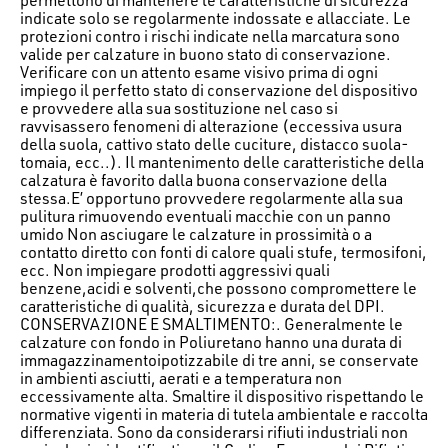
indicate solo se regolarmente indossate e allacciate. Le
protezioni contro i rischi indicate nella marcatura sono
valide per calzature in buono stato di conservazione.
Verificare con un attento esame visivo prima di ogni
impiego il perfetto stato di conservazione del dispositivo
e provvedere alla sua sostituzione nel caso si
ravvisassero fenomeni di alterazione (eccessiva usura
della suola, cattivo stato delle cuciture, distacco suola-
tomaia, ecc..). Il mantenimento delle caratteristiche della
calzatura è favorito dalla buona conservazione della
stessa.E’ opportuno provvedere regolarmente alla sua
pulitura rimuovendo eventuali macchie con un panno
umido Non asciugare le calzature in prossimità o a
contatto diretto con fonti di calore quali stufe, termosifoni,
ecc. Non impiegare prodotti aggressivi quali
benzene,acidi e solventi,che possono compromettere le
caratteristiche di qualità, sicurezza e durata del DPI.
CONSERVAZIONE E SMALTIMENTO:. Generalmente le
calzature con fondo in Poliuretano hanno una durata di
immagazzinamentoipotizzabile di tre anni, se conservate
in ambienti asciutti, aerati e a temperatura non
eccessivamente alta. Smaltire il dispositivo rispettando le
normative vigenti in materia di tutela ambientale e raccolta
differenziata. Sono da considerarsi rifiuti industriali non