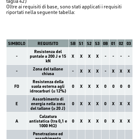
taglia 42)
Oltre ai requisiti di base, sono stati applicati i requisiti
riportati nella seguente tabella:
SIMBOLO
REQUISITO
SB
S1
S2
S3
0B
01
02
03
Resistenza del
-
puntale a 200 J e 15
X
X
X
X
-
-
-
-
kN
Zona del tallone
-
-
X
X
X
-
X
X
X
chiusa
Resistenza della
FO
suola esterna agli
0
X
X
X
0
0
0
0
idrocarburi (≤ 12%)
Assorbimento di
E
energia nella zona
0
X
X
X
0
X
X
X
del tallone (≥ 20 J)
Calzatura
A
antistatica (tra 0,1 e
0
X
X
X
0
X
X
X
1000 MΩ)
Penetrazione ed
assorbimento