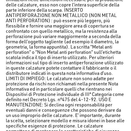
delle calzature, esso non copre l’intera superficie della
parte inferiore della scarpa. INSERTO
ANTIPERFORAZIONE NON METALLICO (NON METAL
ANTI PERFORATION) : può essere più leggero, più
flessibile e fornire una maggiore area di copertura se
confrontato con quello metallico, ma la resistenza alla
perforazione può variare maggiormente a seconda della
forma dell’oggetto tagliente (ad esempio il diametro, la
geometria, la forma appuntita). La scritta “Metal anti
perforation” o “Non Metal anti perforation” sull’etichetta
scatola indica il tipo di inserto utilizzato. Per ulteriori
informazioni sul tipo di inserto antiperforazione utilizzato
in queste calzature potete contattare il fabbricante o il
distributore indicati in questa nota informativa d’uso.
LIMITI DI IMPIEGO: Le calzature non sono adatte per
protezione da rischi non richiamati nella presente Nota
informativa ed in particolare quelli che rientrano nei
Dispositivi di Protezione individuale di IIIª Categoria come
definito nel Decreto Lgs. n°475 del 4-12-92. USO E
MANUTENZIONE: Si declina ogni responsabilità per
eventuali danni e conseguenze che possono derivare da
un uso improprio delle calzature. E’ importante, durante
la scelta, selezionare modello e misura idonei in base alle
specifiche esigenze di protezione. Le calzature
permettono di mantenere le caratteristiche di sicurezza