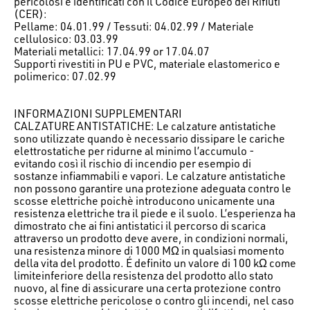
pericolosi e identificati con il Codice Europeo dei Rifiuti
(CER):
Pellame: 04.01.99 / Tessuti: 04.02.99 / Materiale
cellulosico: 03.03.99
Materiali metallici: 17.04.99 or 17.04.07
Supporti rivestiti in PU e PVC, materiale elastomerico e
polimerico: 07.02.99
INFORMAZIONI SUPPLEMENTARI
CALZATURE ANTISTATICHE: Le calzature antistatiche
sono utilizzate quando è necessario dissipare le cariche
elettrostatiche per ridurne al minimo l’accumulo -
evitando così il rischio di incendio per esempio di
sostanze infiammabili e vapori. Le calzature antistatiche
non possono garantire una protezione adeguata contro le
scosse elettriche poichè introducono unicamente una
resistenza elettriche tra il piede e il suolo. L’esperienza ha
dimostrato che ai fini antistatici il percorso di scarica
attraverso un prodotto deve avere, in condizioni normali,
una resistenza minore di 1000 MΩ in qualsiasi momento
della vita del prodotto. É definito un valore di 100 kΩ come
limiteinferiore della resistenza del prodotto allo stato
nuovo, al fine di assicurare una certa protezione contro
scosse elettriche pericolose o contro gli incendi, nel caso