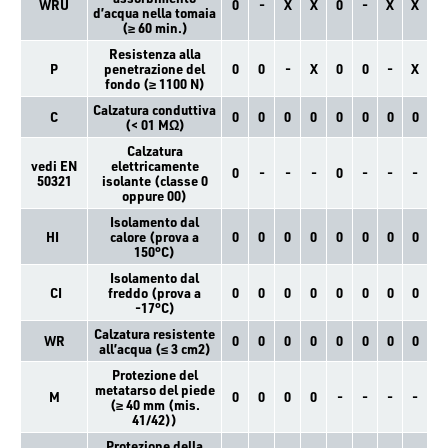
WRU
0
-
X
X
0
-
X
X
d’acqua nella tomaia
(≥ 60 min.)
Resistenza alla
P
penetrazione del
0
0
-
X
0
0
-
X
fondo (≥ 1100 N)
Calzatura conduttiva
C
0
0
0
0
0
0
0
0
(< 01 MΩ)
Calzatura
vedi EN
elettricamente
0
-
-
-
0
-
-
-
50321
isolante (classe 0
oppure 00)
Isolamento dal
HI
calore (prova a
0
0
0
0
0
0
0
0
150°C)
Isolamento dal
CI
freddo (prova a
0
0
0
0
0
0
0
0
-17°C)
Calzatura resistente
WR
0
0
0
0
0
0
0
0
all’acqua (≤ 3 cm2)
Protezione del
metatarso del piede
M
0
0
0
0
-
-
-
-
(≥ 40 mm (mis.
41/42))
Protezione della