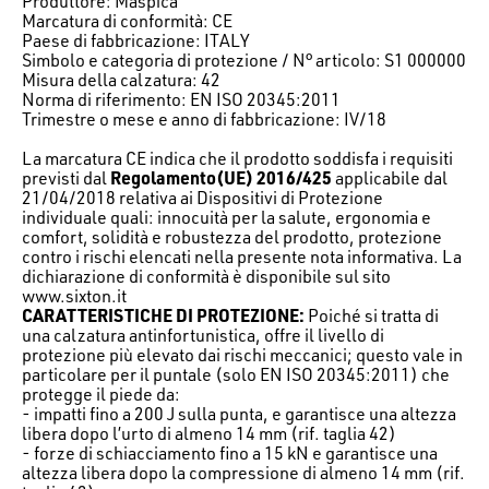
Produttore: Maspica
Marcatura di conformità: CE
Paese di fabbricazione: ITALY
Simbolo e categoria di protezione / N° articolo: S1 000000
Misura della calzatura: 42
Norma di riferimento: EN ISO 20345:2011
Trimestre o mese e anno di fabbricazione: IV/18
La marcatura CE indica che il prodotto soddisfa i requisiti
previsti dal
Regolamento(UE) 2016/425
applicabile dal
21/04/2018 relativa ai Dispositivi di Protezione
individuale quali: innocuità per la salute, ergonomia e
comfort, solidità e robustezza del prodotto, protezione
contro i rischi elencati nella presente nota informativa. La
dichiarazione di conformità è disponibile sul sito
www.sixton.it
CARATTERISTICHE DI PROTEZIONE:
Poiché si tratta di
una calzatura antinfortunistica, offre il livello di
protezione più elevato dai rischi meccanici; questo vale in
particolare per il puntale (solo EN ISO 20345:2011) che
protegge il piede da:
- impatti fino a 200 J sulla punta, e garantisce una altezza
libera dopo l’urto di almeno 14 mm (rif. taglia 42)
- forze di schiacciamento fino a 15 kN e garantisce una
altezza libera dopo la compressione di almeno 14 mm (rif.