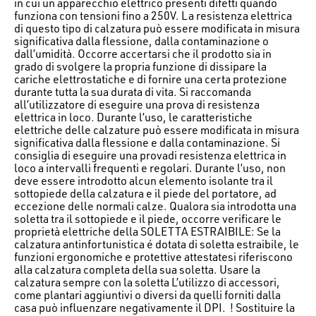
in cui un apparecchio elettrico presenti difetti quando
funziona con tensioni fino a 250V. La resistenza elettrica
di questo tipo di calzatura può essere modificata in misura
significativa dalla flessione, dalla contaminazione o
dall’umidità. Occorre accertarsi che il prodotto sia in
grado di svolgere la propria funzione di dissipare la
cariche elettrostatiche e di fornire una certa protezione
durante tutta la sua durata di vita. Si raccomanda
all’utilizzatore di eseguire una prova di resistenza
elettrica in loco. Durante l’uso, le caratteristiche
elettriche delle calzature può essere modificata in misura
significativa dalla flessione e dalla contaminazione. Si
consiglia di eseguire una provadi resistenza elettrica in
loco a intervalli frequenti e regolari. Durante l’uso, non
deve essere introdotto alcun elemento isolante tra il
sottopiede della calzatura e il piede del portatore, ad
eccezione delle normali calze. Qualora sia introdotta una
soletta tra il sottopiede e il piede, occorre verificare le
proprietà elettriche della SOLETTA ESTRAIBILE: Se la
calzatura antinfortunistica é dotata di soletta estraibile, le
funzioni ergonomiche e protettive attestatesi riferiscono
alla calzatura completa della sua soletta. Usare la
calzatura sempre con la soletta L’utilizzo di accessori,
come plantari aggiuntivi o diversi da quelli forniti dalla
casa può influenzare negativamente il DPI. ! Sostituire la