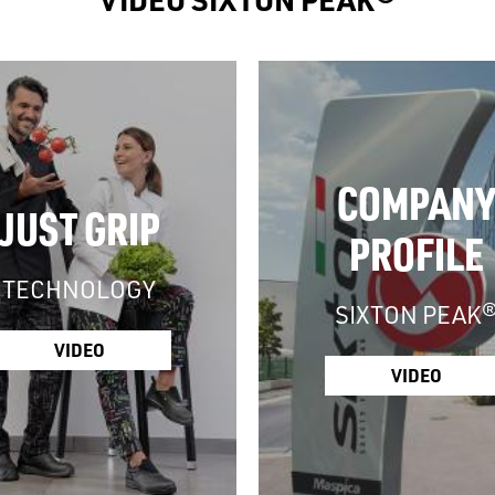
COMPANY
JUST GRIP
PROFILE
TECHNOLOGY
SIXTON PEAK
VIDEO
VIDEO