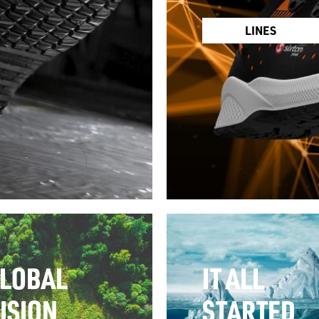
LINES
LOBAL
IT ALL
ISION
STARTED