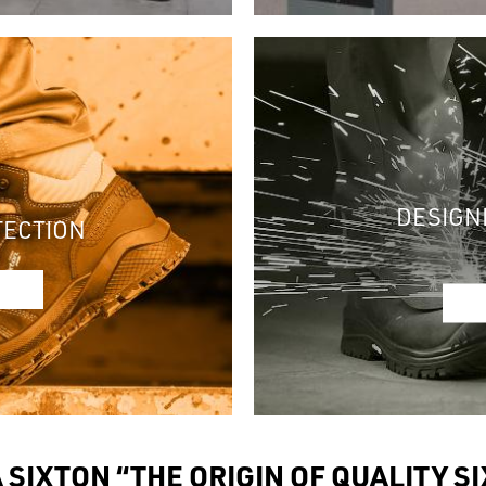
DESIGN
TECTION
A SIXTON “THE ORIGIN OF QUALITY S