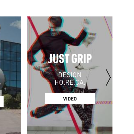
JUST GRIP
DESIGN
HO.RE.CA.
®
VIDEO