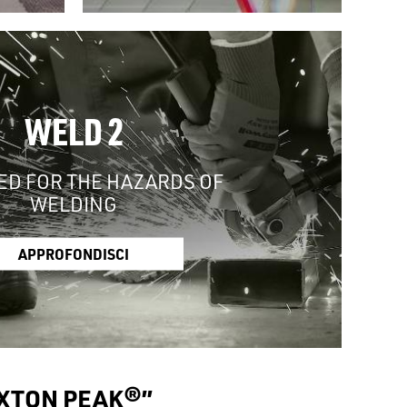
WELD 2
ED FOR THE HAZARDS OF
WELDING
APPROFONDISCI
IXTON PEAK®”