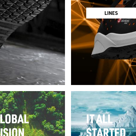
LINES
LOBAL
IT ALL
ISION
STARTED