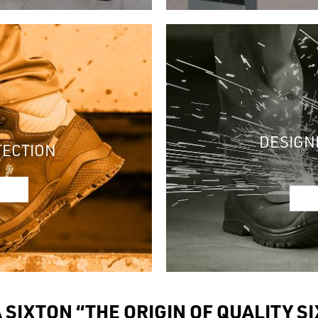
DESIGN
TECTION
A SIXTON “THE ORIGIN OF QUALITY S