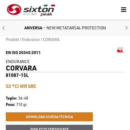
ANVERSA
– NEW METATARSAL PROTECTION
Prodotti
Endurance
CORVARA
EN ISO 20345:2011
ENDURANCE
CORVARA
81087-15L
S3 *CI WR SRC
Taglie
36-48
Peso
710 gr.
DOWNLOAD SCHEDA TECNICA
SUOLETTE CERTIFICATE