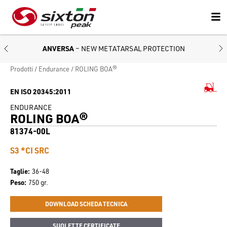
ANVERSA
– NEW METATARSAL PROTECTION
Prodotti
Endurance
ROLING BOA®
EN ISO 20345:2011
ENDURANCE
ROLING BOA®
81374-00L
S3 *CI SRC
Taglie
36-48
Peso
750 gr.
DOWNLOAD SCHEDA TECNICA
SUOLETTE CERTIFICATE