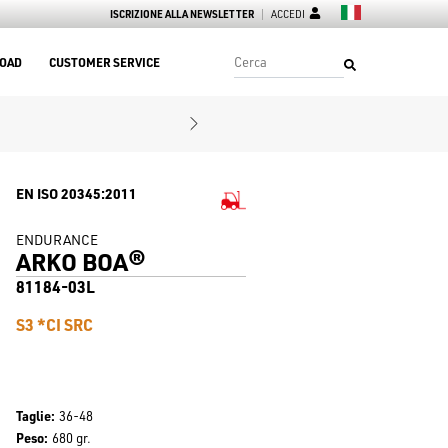
ISCRIZIONE ALLA NEWSLETTER
ACCEDI
OAD
CUSTOMER SERVICE
EN ISO 20345:2011
ENDURANCE
ARKO BOA®
81184-03L
S3 *CI SRC
Taglie
36-48
Peso
680 gr.