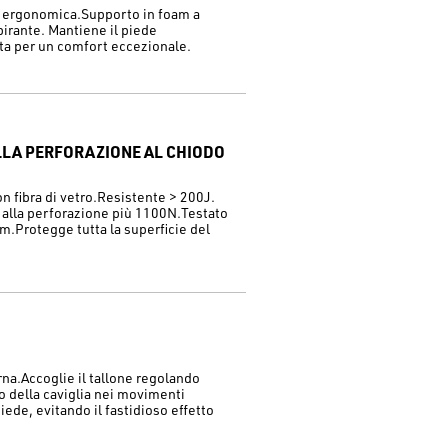
d ergonomica.Supporto in foam a
pirante. Mantiene il piede
ta per un comfort eccezionale.
ALLA PERFORAZIONE AL CHIODO
n fibra di vetro.Resistente > 200J.
 alla perforazione più 1100N.Testato
m.Protegge tutta la superficie del
rna.Accoglie il tallone regolando
lo della caviglia nei movimenti
piede, evitando il fastidioso effetto