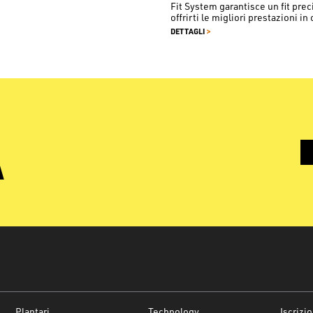
Fit System garantisce un fit pre
offrirti le migliori prestazioni in 
>
DETTAGLI
À
Plantari
Technology
Iscrizi