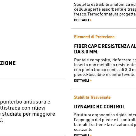
Suoletta estraibile anatomica e
cellule aperte assorbente e tras
fresco.Termoformatura progetta
>
DETTAGLI
Elementi di Protezione
FIBER CAP E RESISTENZA 
DA 3.0 MM.
Puntale composito, rinforzato co
ZIONE
Inserto non metallico resistente
con punta tronco conica di 3,0 m
piede.Flessibile e confortevole.
>
DETTAGLI
Stabilità Trasversale
punterbo antiusura e
DYNAMIC HC CONTROL
tistrada con rilievi
e studiata per maggiore
Struttura ergonomica rigida inte
C.
l’appoggio del piede e il control
laterali.Trattiene la calzatura al 
scalzante
>
DETTAGLI