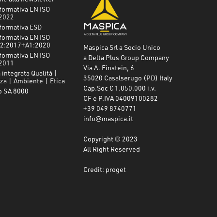
formativa EN ISO
2022
formativa ESD
formativa EN ISO
2:2017+A1:2020
Maspica Srl a Socio Unico
formativa EN ISO
a Delta Plus Group Company
2011
Via A. Einstein, 6
 integrata Qualità |
35020 Casalserugo (PD) Italy
za | Ambiente | Etica
Cap.Soc € 1.050.000 i.v.
o SA 8000
CF e P.IVA 04009100282
+39 049 8740771
info@maspica.it
Copyright © 2023
All Right Reserved
Credit: proget