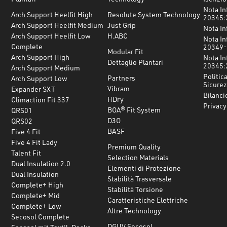
Nota In
Arch Support Heelfit High
Resolute System Technology
20345:
Arch Support Heelfit Medium
Just Grip
Nota In
Arch Support Heelfit Low
H.ABC
Nota In
Complete
20349-
Modular Fit
Arch Support High
Nota In
Dettaglio Plantari
20345:
Arch Support Medium
Politica
Partners
Arch Support Low
Sicurez
Vibram
Expander SXT
Bilanci
HDry
Climaction Fit 337
Privacy
BOA® Fit System
QRS01
D3O
QRS02
BASF
Five 4 Fit
Five 4 Fit Lady
Premium Quality
Talent Fit
Selection Materials
Dual Insulation 2.0
Elementi di Protezione
Dual Insulation
Stabilità Trasversale
Complete+ High
Stabilità Torsione
Complete+ Mid
Caratteristiche Elettriche
Complete+ Low
Altre Technology
Secosol Complete
DGUV Secosol