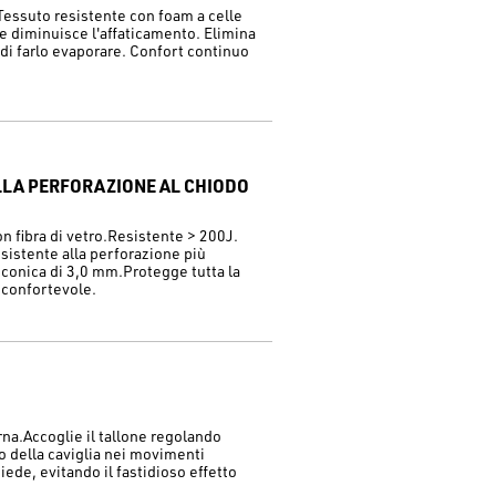
Tessuto resistente con foam a celle
i e diminuisce l'affaticamento. Elimina
à di farlo evaporare. Confort continuo
ALLA PERFORAZIONE AL CHIODO
n fibra di vetro.Resistente > 200J.
esistente alla perforazione più
conica di 3,0 mm.Protegge tutta la
e confortevole.
rna.Accoglie il tallone regolando
lo della caviglia nei movimenti
piede, evitando il fastidioso effetto