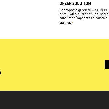
GREEN SOLUTION
La proposta green di SIXTON P
oltre il 40% di prodotti riciclati 
consumer (rapporto calcolato sul
>
DETTAGLI
À