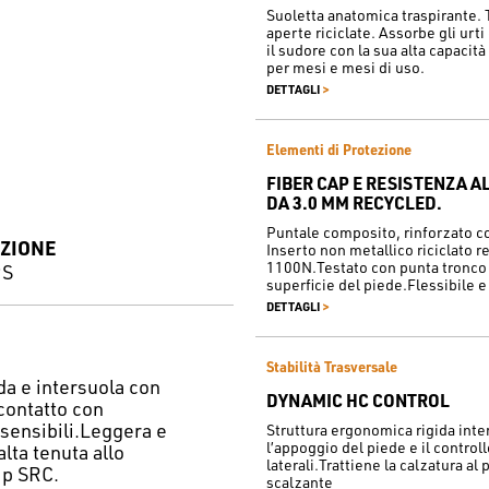
Suoletta anatomica traspirante. 
aperte riciclate. Assorbe gli urt
il sudore con la sua alta capacit
per mesi e mesi di uso.
>
DETTAGLI
Elementi di Protezione
FIBER CAP E RESISTENZA 
DA 3.0 MM RECYCLED.
Puntale composito, rinforzato co
ZIONE
Inserto non metallico riciclato r
1100N.Testato con punta tronco 
PS
superficie del piede.Flessibile 
>
DETTAGLI
Stabilità Trasversale
da e intersuola con
DYNAMIC HC CONTROL
contatto con
sensibili.Leggera e
Struttura ergonomica rigida inte
l’appoggio del piede e il control
lta tenuta allo
laterali.Trattiene la calzatura al 
ip SRC.
scalzante