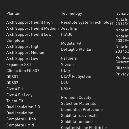
Plantari
Technology
Iscrizi
Nota In
Arch Support Heelfit High
Resolute System Technology
20345:
Arch Support Heelfit Medium
Just Grip
Nota In
Arch Support Heelfit Low
H.ABC
Nota In
Complete
20349-
Modular Fit
Arch Support High
Nota In
Dettaglio Plantari
20345:
Arch Support Medium
Politica
Partners
Arch Support Low
Sicurez
Vibram
Expander SXT
Bilanci
HDry
Climaction Fit 337
Privacy
BOA® Fit System
QRS01
D3O
QRS02
BASF
Five 4 Fit
Five 4 Fit Lady
Premium Quality
Talent Fit
Selection Materials
Dual Insulation 2.0
Elementi di Protezione
Dual Insulation
Stabilità Trasversale
Complete+ High
Stabilità Torsione
Complete+ Mid
Caratteristiche Elettriche