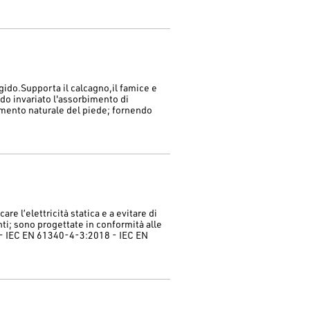
gido.Supporta il calcagno,il famice e
ndo invariato l'assorbimento di
mento naturale del piede; fornendo
re l’elettricità statica e a evitare di
ti; sono progettate in conformità alle
- IEC EN 61340-4-3:2018 - IEC EN