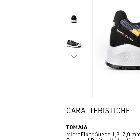
CARATTERISTICHE
TOMAIA
MicroFiber Suede 1,8-2,0 m