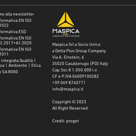
one alla newsletter
formativa EN ISO
2022
formativa ESD
formativa EN ISO
2:2017+A1:2020
Maspica Srl a Socio Unico
formativa EN ISO
a Delta Plus Group Company
2011
Via A. Einstein, 6
 integrata Qualità |
35020 Casalserugo (PD) Italy
za | Ambiente | Etica
Cap.Soc € 1.050.000 i.v.
o SA 8000
CF e P.IVA 04009100282
+39 049 8740771
info@maspica.it
Copyright © 2023
All Right Reserved
Credit: proget