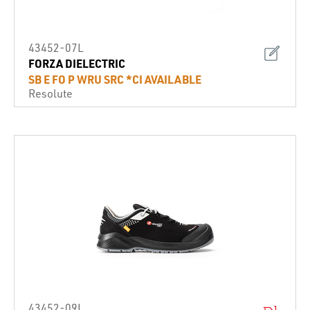
43452-07L
FORZA DIELECTRIC
SB E FO P WRU SRC *CI AVAILABLE
Resolute
43452-09L