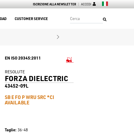
ISCRIZIONE ALLA NEWSLETTER
ACCEDI
OAD
CUSTOMER SERVICE
EN ISO 20345:2011
RESOLUTE
FORZA DIELECTRIC
43452-09L
SB E FO P WRU SRC *CI
AVAILABLE
Taglie
36-48