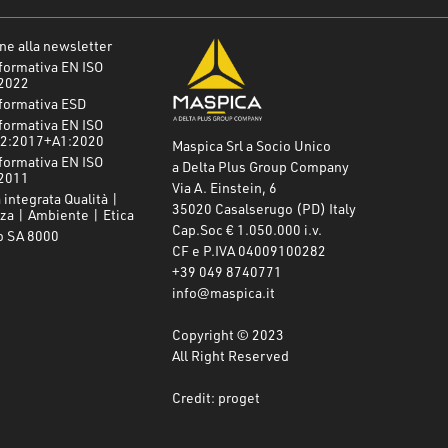
one alla newsletter
formativa EN ISO
2022
formativa ESD
formativa EN ISO
2:2017+A1:2020
Maspica Srl a Socio Unico
formativa EN ISO
a Delta Plus Group Company
2011
Via A. Einstein, 6
 integrata Qualità |
35020 Casalserugo (PD) Italy
za | Ambiente | Etica
Cap.Soc € 1.050.000 i.v.
o SA 8000
CF e P.IVA 04009100282
+39 049 8740771
info@maspica.it
Copyright © 2023
All Right Reserved
Credit: proget