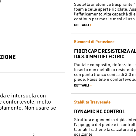
m
Suoletta anatomica traspirante "
foam a celle aperte riciclate. As
l'affaticamento.Alta capacità di
continuo per mesi e mesi di uso.
>
DETTAGLI
Elementi di Protezione
FIBER CAP E RESISTENZA 
ZIONE
DA 3.0 MM DIELECTRIC
Puntale composito, rinforzato co
Inserto non metallico resistente
con punta tronco conica di 3,0 m
piede. Flessibile e confortevole
>
DETTAGLI
ada e intersuola con
e confortevole, molto
Stabilità Trasversale
ivolamento. Non usare se
DYNAMIC HC CONTROL
Struttura ergonomica rigida inte
l’appoggio del piede e il control
laterali.Trattiene la calzatura al 
scalzante