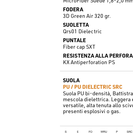
MicroFiber Suede 1,8-2,0 m
FODERA
3D Green Air 320 gr.
SUOLETTA
Qrs01 Dielectric
PUNTALE
Fiber cap SXT
RESISTENZA ALLA PERFORA
KX Antiperforation PS
SUOLA
PU / PU DIELECTRIC SRC
Suola PU bi-densità, Battistr
mescola dielettrica. Leggera 
versatile, alta tenuta allo sc
presenti esplosivi o gas.