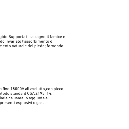
gido.Supporta il calcagno,il famice e
ndo invariato l'assorbimento di
mento naturale del piede; fornendo
o fino 18000V all'asciutto,con picco
metodo standard CSA Z195-14.
aria da usare in aggiunta ai
presenti esplosivi o gas.