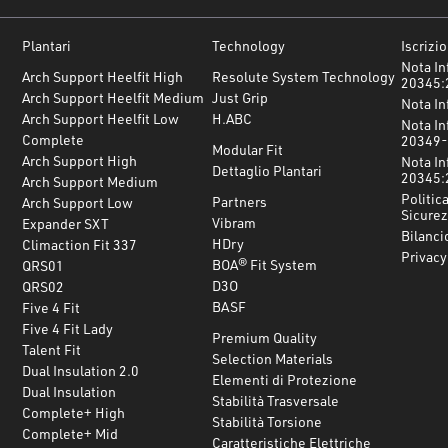
Plantari
Technology
Iscrizi
Nota In
Arch Support Heelfit High
Resolute System Technology
20345:
Arch Support Heelfit Medium
Just Grip
Nota In
Arch Support Heelfit Low
H.ABC
Nota In
Complete
20349-
Modular Fit
Arch Support High
Nota In
Dettaglio Plantari
20345:
Arch Support Medium
Politica
Partners
Arch Support Low
Sicurez
Vibram
Expander SXT
Bilanci
HDry
Climaction Fit 337
Privacy
BOA® Fit System
QRS01
D3O
QRS02
BASF
Five 4 Fit
Five 4 Fit Lady
Premium Quality
Talent Fit
Selection Materials
Dual Insulation 2.0
Elementi di Protezione
Dual Insulation
Stabilità Trasversale
Complete+ High
Stabilità Torsione
Complete+ Mid
Caratteristiche Elettriche