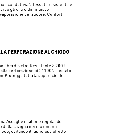
non conduttiva". Tessuto resistente e
sorbe gli urti e diminuisce
 evaporazione del sudore. Confort
ALLA PERFORAZIONE AL CHIODO
n fibra di vetro.Resistente > 200J.
 alla perforazione più 1100N. Testato
m.Protegge tutta la superficie del
.
rna.Accoglie il tallone regolando
lo della caviglia nei movimenti
piede, evitando il fastidioso effetto