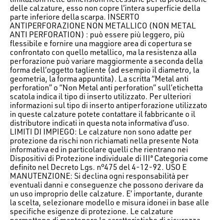
delle calzature, esso non copre l’intera superficie della
parte inferiore della scarpa. INSERTO
ANTIPERFORAZIONE NON METALLICO (NON METAL
ANTI PERFORATION) : può essere più leggero, più
flessibile e fornire una maggiore area di copertura se
confrontato con quello metallico, ma la resistenza alla
perforazione può variare maggiormente a seconda della
forma dell’oggetto tagliente (ad esempio il diametro, la
geometria, la forma appuntita). La scritta “Metal anti
perforation” o “Non Metal anti perforation” sull’etichetta
scatola indica il tipo di inserto utilizzato. Per ulteriori
informazioni sul tipo di inserto antiperforazione utilizzato
in queste calzature potete contattare il fabbricante o il
distributore indicati in questa nota informativa d’uso.
LIMITI DI IMPIEGO: Le calzature non sono adatte per
protezione da rischi non richiamati nella presente Nota
informativa ed in particolare quelli che rientrano nei
Dispositivi di Protezione individuale di IIIª Categoria come
definito nel Decreto Lgs. n°475 del 4-12-92. USO E
MANUTENZIONE: Si declina ogni responsabilità per
eventuali danni e conseguenze che possono derivare da
un uso improprio delle calzature. E’ importante, durante
la scelta, selezionare modello e misura idonei in base alle
specifiche esigenze di protezione. Le calzature
permettono di mantenere le caratteristiche di sicurezza