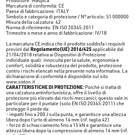
Produttore: Maspica
Marcatura di conformità: CE
Paese di fabbricazione: ITALY
Simbolo e categoria di protezione / N° articolo: S1 000000
Misura della calzatura: 42
Norma di riferimento: EN ISO 20345:2011
Trimestre o mese e anno di fabbricazione: IV/18
La marcatura CE indica che il prodotto soddisfa i requisiti
previsti dal
Regolamento(UE) 2016/425
applicabile dal
21/04/2018 relativa ai Dispositivi di Protezione
individuale quali: innocuità per la salute, ergonomia e
comfort, solidità e robustezza del prodotto, protezione
contro i rischi elencati nella presente nota informativa. La
dichiarazione di conformità è disponibile sul sito
www.sixton.it
CARATTERISTICHE DI PROTEZIONE:
Poiché si tratta di
una calzatura antinfortunistica, offre il livello di
protezione più elevato dai rischi meccanici; questo vale in
particolare per il puntale (solo EN ISO 20345:2011) che
protegge il piede da:
- impatti fino a 200 J sulla punta, e garantisce una altezza
libera dopo l’urto di almeno 14 mm (rif. taglia 42)
- forze di schiacciamento fino a 15 kN e garantisce una
altezza libera dopo la compressione di almeno 14 mm (rif.