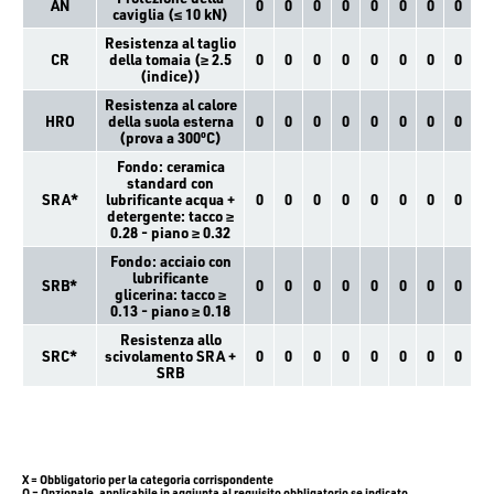
AN
0
0
0
0
0
0
0
0
caviglia (≤ 10 kN)
Resistenza al taglio
CR
della tomaia (≥ 2.5
0
0
0
0
0
0
0
0
(indice))
Resistenza al calore
HRO
della suola esterna
0
0
0
0
0
0
0
0
(prova a 300ºC)
Fondo: ceramica
standard con
SRA*
lubrificante acqua +
0
0
0
0
0
0
0
0
detergente: tacco ≥
0.28 - piano ≥ 0.32
Fondo: acciaio con
lubrificante
SRB*
0
0
0
0
0
0
0
0
glicerina: tacco ≥
0.13 - piano ≥ 0.18
Resistenza allo
SRC*
scivolamento SRA +
0
0
0
0
0
0
0
0
SRB
X = Obbligatorio per la categoria corrispondente
O = Opzionale, applicabile in aggiunta al requisito obbligatorio se indicato