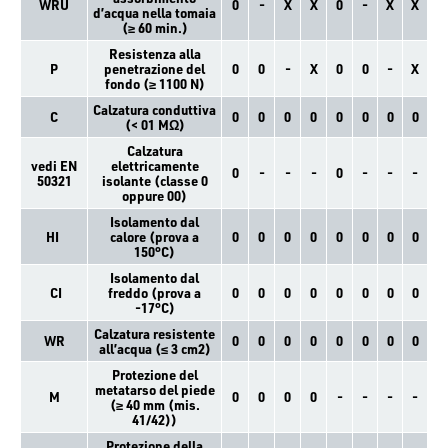
WRU
0
-
X
X
0
-
X
X
d’acqua nella tomaia
(≥ 60 min.)
Resistenza alla
P
penetrazione del
0
0
-
X
0
0
-
X
fondo (≥ 1100 N)
Calzatura conduttiva
C
0
0
0
0
0
0
0
0
(< 01 MΩ)
Calzatura
vedi EN
elettricamente
0
-
-
-
0
-
-
-
50321
isolante (classe 0
oppure 00)
Isolamento dal
HI
calore (prova a
0
0
0
0
0
0
0
0
150°C)
Isolamento dal
CI
freddo (prova a
0
0
0
0
0
0
0
0
-17°C)
Calzatura resistente
WR
0
0
0
0
0
0
0
0
all’acqua (≤ 3 cm2)
Protezione del
metatarso del piede
M
0
0
0
0
-
-
-
-
(≥ 40 mm (mis.
41/42))
Protezione della