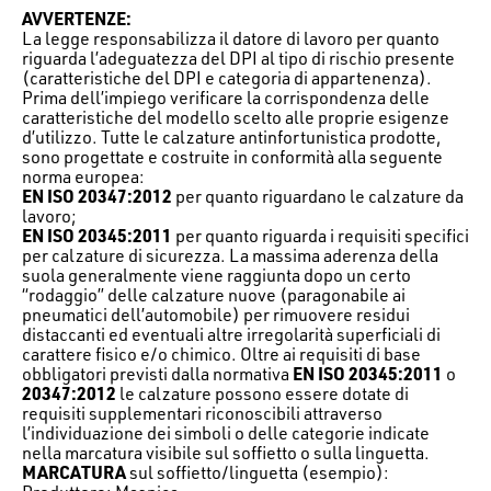
AVVERTENZE:
La legge responsabilizza il datore di lavoro per quanto
riguarda l’adeguatezza del DPI al tipo di rischio presente
(caratteristiche del DPI e categoria di appartenenza).
Prima dell’impiego verificare la corrispondenza delle
caratteristiche del modello scelto alle proprie esigenze
d’utilizzo. Tutte le calzature antinfortunistica prodotte,
sono progettate e costruite in conformità alla seguente
norma europea:
EN ISO 20347:2012
per quanto riguardano le calzature da
lavoro;
EN ISO 20345:2011
per quanto riguarda i requisiti specifici
per calzature di sicurezza. La massima aderenza della
suola generalmente viene raggiunta dopo un certo
“rodaggio” delle calzature nuove (paragonabile ai
pneumatici dell’automobile) per rimuovere residui
distaccanti ed eventuali altre irregolarità superficiali di
carattere fisico e/o chimico. Oltre ai requisiti di base
obbligatori previsti dalla normativa
EN ISO 20345:2011
o
20347:2012
le calzature possono essere dotate di
requisiti supplementari riconoscibili attraverso
l’individuazione dei simboli o delle categorie indicate
nella marcatura visibile sul soffietto o sulla linguetta.
MARCATURA
sul soffietto/linguetta (esempio):