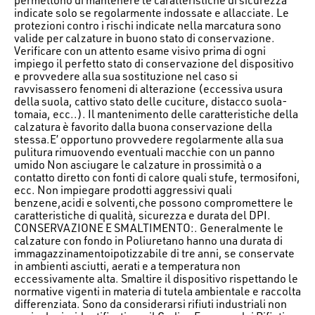
indicate solo se regolarmente indossate e allacciate. Le
protezioni contro i rischi indicate nella marcatura sono
valide per calzature in buono stato di conservazione.
Verificare con un attento esame visivo prima di ogni
impiego il perfetto stato di conservazione del dispositivo
e provvedere alla sua sostituzione nel caso si
ravvisassero fenomeni di alterazione (eccessiva usura
della suola, cattivo stato delle cuciture, distacco suola-
tomaia, ecc..). Il mantenimento delle caratteristiche della
calzatura è favorito dalla buona conservazione della
stessa.E’ opportuno provvedere regolarmente alla sua
pulitura rimuovendo eventuali macchie con un panno
umido Non asciugare le calzature in prossimità o a
contatto diretto con fonti di calore quali stufe, termosifoni,
ecc. Non impiegare prodotti aggressivi quali
benzene,acidi e solventi,che possono compromettere le
caratteristiche di qualità, sicurezza e durata del DPI.
CONSERVAZIONE E SMALTIMENTO:. Generalmente le
calzature con fondo in Poliuretano hanno una durata di
immagazzinamentoipotizzabile di tre anni, se conservate
in ambienti asciutti, aerati e a temperatura non
eccessivamente alta. Smaltire il dispositivo rispettando le
normative vigenti in materia di tutela ambientale e raccolta
differenziata. Sono da considerarsi rifiuti industriali non