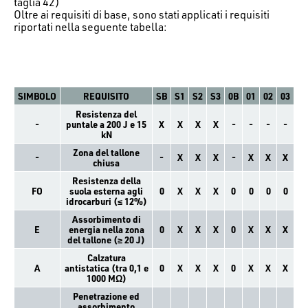
taglia 42)
Oltre ai requisiti di base, sono stati applicati i requisiti
riportati nella seguente tabella:
SIMBOLO
REQUISITO
SB
S1
S2
S3
0B
01
02
03
Resistenza del
-
puntale a 200 J e 15
X
X
X
X
-
-
-
-
kN
Zona del tallone
-
-
X
X
X
-
X
X
X
chiusa
Resistenza della
FO
suola esterna agli
0
X
X
X
0
0
0
0
idrocarburi (≤ 12%)
Assorbimento di
E
energia nella zona
0
X
X
X
0
X
X
X
del tallone (≥ 20 J)
Calzatura
A
antistatica (tra 0,1 e
0
X
X
X
0
X
X
X
1000 MΩ)
Penetrazione ed
assorbimento