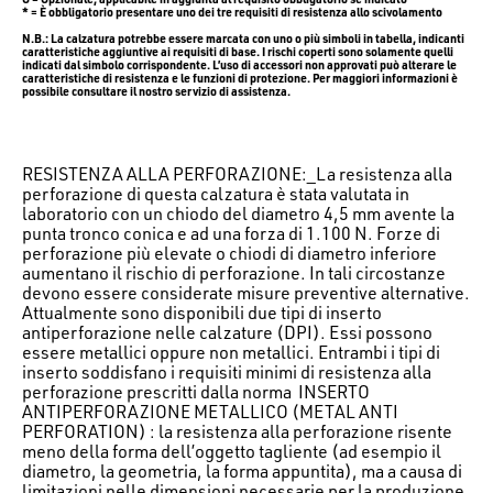
* = È obbligatorio presentare uno dei tre requisiti di resistenza allo scivolamento
N.B.: La calzatura potrebbe essere marcata con uno o più simboli in tabella, indicanti
caratteristiche aggiuntive ai requisiti di base. I rischi coperti sono solamente quelli
indicati dal simbolo corrispondente. L’uso di accessori non approvati può alterare le
caratteristiche di resistenza e le funzioni di protezione. Per maggiori informazioni è
possibile consultare il nostro servizio di assistenza.
RESISTENZA ALLA PERFORAZIONE:_La resistenza alla
perforazione di questa calzatura è stata valutata in
laboratorio con un chiodo del diametro 4,5 mm avente la
punta tronco conica e ad una forza di 1.100 N. Forze di
perforazione più elevate o chiodi di diametro inferiore
aumentano il rischio di perforazione. In tali circostanze
devono essere considerate misure preventive alternative.
Attualmente sono disponibili due tipi di inserto
antiperforazione nelle calzature (DPI). Essi possono
essere metallici oppure non metallici. Entrambi i tipi di
inserto soddisfano i requisiti minimi di resistenza alla
perforazione prescritti dalla norma INSERTO
ANTIPERFORAZIONE METALLICO (METAL ANTI
PERFORATION) : la resistenza alla perforazione risente
meno della forma dell’oggetto tagliente (ad esempio il
diametro, la geometria, la forma appuntita), ma a causa di
limitazioni nelle dimensioni necessarie per la produzione