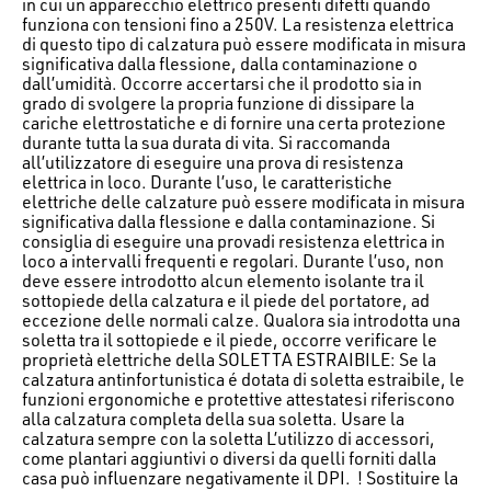
in cui un apparecchio elettrico presenti difetti quando
funziona con tensioni fino a 250V. La resistenza elettrica
di questo tipo di calzatura può essere modificata in misura
significativa dalla flessione, dalla contaminazione o
dall’umidità. Occorre accertarsi che il prodotto sia in
grado di svolgere la propria funzione di dissipare la
cariche elettrostatiche e di fornire una certa protezione
durante tutta la sua durata di vita. Si raccomanda
all’utilizzatore di eseguire una prova di resistenza
elettrica in loco. Durante l’uso, le caratteristiche
elettriche delle calzature può essere modificata in misura
significativa dalla flessione e dalla contaminazione. Si
consiglia di eseguire una provadi resistenza elettrica in
loco a intervalli frequenti e regolari. Durante l’uso, non
deve essere introdotto alcun elemento isolante tra il
sottopiede della calzatura e il piede del portatore, ad
eccezione delle normali calze. Qualora sia introdotta una
soletta tra il sottopiede e il piede, occorre verificare le
proprietà elettriche della SOLETTA ESTRAIBILE: Se la
calzatura antinfortunistica é dotata di soletta estraibile, le
funzioni ergonomiche e protettive attestatesi riferiscono
alla calzatura completa della sua soletta. Usare la
calzatura sempre con la soletta L’utilizzo di accessori,
come plantari aggiuntivi o diversi da quelli forniti dalla
casa può influenzare negativamente il DPI. ! Sostituire la