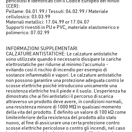
pericolosi e identificati con il Codice Europeo dei Rifiuti
(CER):
Pellame: 04.01.99 / Tessuti: 04.02.99 / Materiale
cellulosico: 03.03.99
Materiali metallici: 17.04.99 or 17.04.07
Supporti rivestiti in PU e PVC, materiale elastomerico e
polimerico: 07.02.99
INFORMAZIONI SUPPLEMENTARI
CALZATURE ANTISTATICHE: Le calzature antistatiche
sono utilizzate quando è necessario dissipare le cariche
elettrostatiche per ridurne al minimo l’accumulo -
evitando così il rischio di incendio per esempio di
sostanze infiammabili e vapori. Le calzature antistatiche
non possono garantire una protezione adeguata contro le
scosse elettriche poichè introducono unicamente una
resistenza elettriche tra il piede e il suolo. L’esperienza ha
dimostrato che ai fini antistatici il percorso di scarica
attraverso un prodotto deve avere, in condizioni normali,
una resistenza minore di 1000 MΩ in qualsiasi momento
della vita del prodotto. É definito un valore di 100 kΩ come
limiteinferiore della resistenza del prodotto allo stato
nuovo, al fine di assicurare una certa protezione contro
scosse elettriche pericolose o contro gli incendi, nel caso