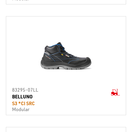
83295-07LL
BELLUNO
S3 *CI SRC
Modular