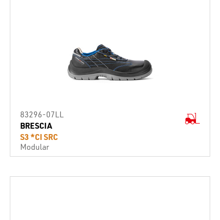
83296-07LL
BRESCIA
S3 *CI SRC
Modular