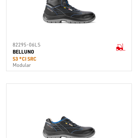
82295-06LS
BELLUNO
S3 *CI SRC
Modular