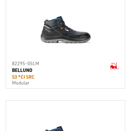
82295-05LM
BELLUNO
S3 *CI SRC
Modular