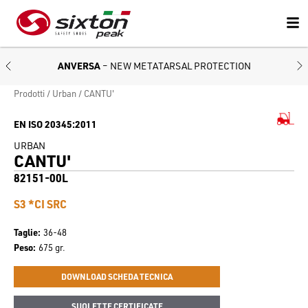
ANVERSA
– NEW METATARSAL PROTECTION
Prodotti
Urban
CANTU'
EN ISO 20345:2011
URBAN
CANTU'
82151-00L
S3 *CI SRC
Taglie
36-48
Peso
675 gr.
DOWNLOAD SCHEDA TECNICA
SUOLETTE CERTIFICATE