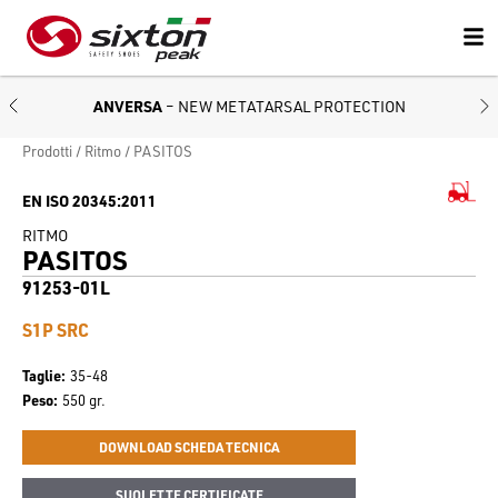
ANVERSA
– NEW METATARSAL PROTECTION
Prodotti
Ritmo
PASITOS
EN ISO 20345:2011
RITMO
PASITOS
91253-01L
S1P SRC
Taglie
35-48
Peso
550 gr.
DOWNLOAD SCHEDA TECNICA
SUOLETTE CERTIFICATE