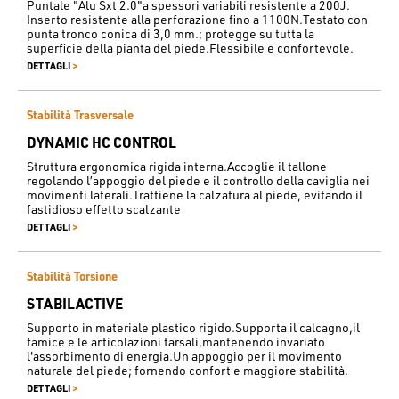
Puntale "Alu Sxt 2.0"a spessori variabili resistente a 200J.
Inserto resistente alla perforazione fino a 1100N.Testato con
punta tronco conica di 3,0 mm.; protegge su tutta la
superficie della pianta del piede.Flessibile e confortevole.
>
DETTAGLI
Stabilità Trasversale
DYNAMIC HC CONTROL
Struttura ergonomica rigida interna.Accoglie il tallone
regolando l’appoggio del piede e il controllo della caviglia nei
movimenti laterali.Trattiene la calzatura al piede, evitando il
fastidioso effetto scalzante
>
DETTAGLI
Stabilità Torsione
STABILACTIVE
Supporto in materiale plastico rigido.Supporta il calcagno,il
famice e le articolazioni tarsali,mantenendo invariato
l'assorbimento di energia.Un appoggio per il movimento
naturale del piede; fornendo confort e maggiore stabilità.
>
DETTAGLI