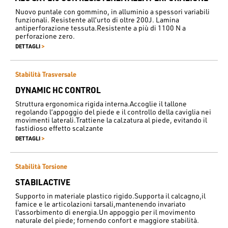
Nuovo puntale con gommino, in alluminio a spessori variabili
funzionali. Resistente all’urto di oltre 200J. Lamina
antiperforazione tessuta.Resistente a più di 1100 N a
perforazione zero.
>
DETTAGLI
Stabilità Trasversale
DYNAMIC HC CONTROL
Struttura ergonomica rigida interna.Accoglie il tallone
regolando l’appoggio del piede e il controllo della caviglia nei
movimenti laterali.Trattiene la calzatura al piede, evitando il
fastidioso effetto scalzante
>
DETTAGLI
Stabilità Torsione
STABILACTIVE
Supporto in materiale plastico rigido.Supporta il calcagno,il
famice e le articolazioni tarsali,mantenendo invariato
l'assorbimento di energia.Un appoggio per il movimento
naturale del piede; fornendo confort e maggiore stabilità.