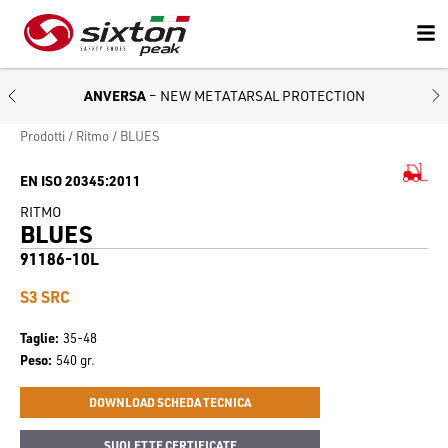
ANVERSA
– NEW METATARSAL PROTECTION
Prodotti
Ritmo
BLUES
EN ISO 20345:2011
RITMO
BLUES
91186-10L
S3 SRC
Taglie
35-48
Peso
540 gr.
DOWNLOAD SCHEDA TECNICA
SUOLETTE CERTIFICATE