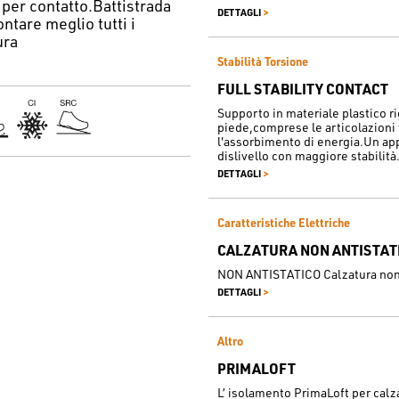
 per contatto.Battistrada
>
DETTAGLI
ntare meglio tutti i
ura
Stabilità Torsione
FULL STABILITY CONTACT
Supporto in materiale plastico 
piede,comprese le articolazioni
l'assorbimento di energia.Un app
dislivello con maggiore stabilità
>
DETTAGLI
Caratteristiche Elettriche
CALZATURA NON ANTISTAT
NON ANTISTATICO Calzatura non 
>
DETTAGLI
Altro
PRIMALOFT
L’ isolamento PrimaLoft per calza