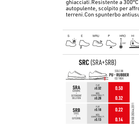
ghiacciati.Resistente a 300°C
autopulente, scolpito per affro
terreni.Con spunterbo antius