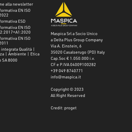
one alla newsletter
formativa EN ISO
2022
formativa ESD
formativa EN ISO
2:2017+A1:2020
Maspica Srl a Socio Unico
formativa EN ISO
a Delta Plus Group Company
2011
Via A. Einstein, 6
 integrata Qualità |
35020 Casalserugo (PD) Italy
za | Ambiente | Etica
Cap.Soc € 1.050.000 i.v.
o SA 8000
CF e P.IVA 04009100282
+39 049 8740771
info@maspica.it
Copyright © 2023
All Right Reserved
Credit: proget