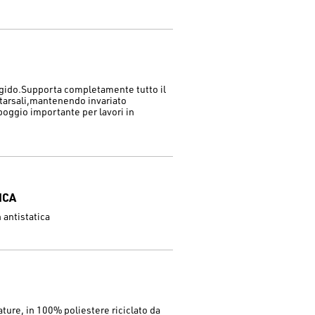
rigido.Supporta completamente tutto il
 tarsali,mantenendo invariato
oggio importante per lavori in
.
ICA
antistatica
ture, in 100% poliestere riciclato da