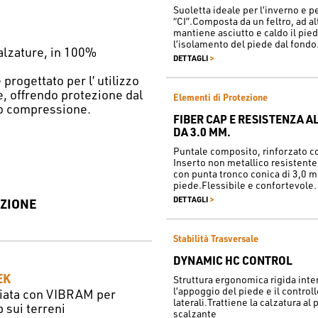
Suoletta ideale per l’inverno e 
“CI”.Composta da un feltro, ad a
mantiene asciutto e caldo il pied
l’isolamento del piede dal fondo
alzature, in 100%
>
DETTAGLI
rogettato per l’ utilizzo
e, offrendo protezione dal
Elementi di Protezione
to compressione.
FIBER CAP E RESISTENZA 
DA 3.0 MM.
Puntale composito, rinforzato co
Inserto non metallico resistente
con punta tronco conica di 3,0 m
piede.Flessibile e confortevole.
>
DETTAGLI
ZIONE
Stabilità Trasversale
DYNAMIC HC CONTROL
EK
Struttura ergonomica rigida inte
l’appoggio del piede e il control
iata con VIBRAM per
laterali.Trattiene la calzatura al 
p sui terreni
scalzante