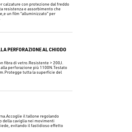
per calzature con protezione dal freddo
lta resistenza e assorbimento che
e,e un film “alluminizzato” per
.
ALLA PERFORAZIONE AL CHIODO
n fibra di vetro.Resistente > 200J.
 alla perforazione più 1100N.Testato
m.Protegge tutta la superficie del
rna.Accoglie il tallone regolando
lo della caviglia nei movimenti
piede, evitando il fastidioso effetto