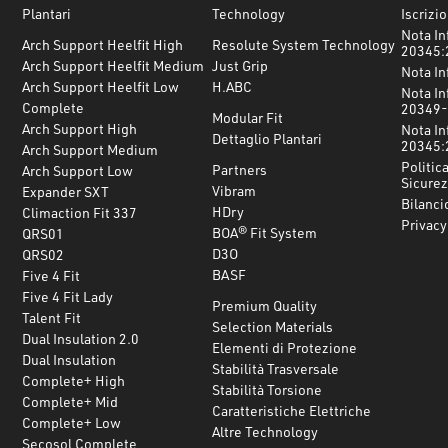
Plantari
Technology
Iscrizi
Nota In
Arch Support Heelfit High
Resolute System Technology
20345:
Arch Support Heelfit Medium
Just Grip
Nota In
Arch Support Heelfit Low
H.ABC
Nota In
Complete
20349-
Modular Fit
Arch Support High
Nota In
Dettaglio Plantari
20345:
Arch Support Medium
Politica
Partners
Arch Support Low
Sicurez
Vibram
Expander SXT
Bilanci
HDry
Climaction Fit 337
Privacy
BOA® Fit System
QRS01
D3O
QRS02
BASF
Five 4 Fit
Five 4 Fit Lady
Premium Quality
Talent Fit
Selection Materials
Dual Insulation 2.0
Elementi di Protezione
Dual Insulation
Stabilità Trasversale
Complete+ High
Stabilità Torsione
Complete+ Mid
Caratteristiche Elettriche
Complete+ Low
Altre Technology
Secosol Complete