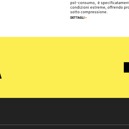
pst-consumo, è specificatamente 
condizioni estreme, offrendo pr
sotto compressione.
>
DETTAGLI
À