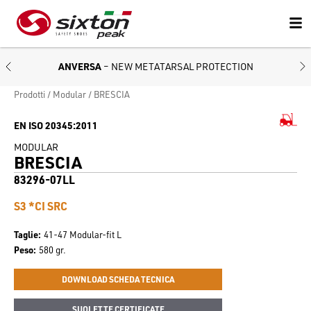
ANVERSA
– NEW METATARSAL PROTECTION
Prodotti
Modular
BRESCIA
EN ISO 20345:2011
MODULAR
BRESCIA
83296-07LL
S3 *CI SRC
Taglie
41-47 Modular-fit L
Peso
580 gr.
DOWNLOAD SCHEDA TECNICA
SUOLETTE CERTIFICATE