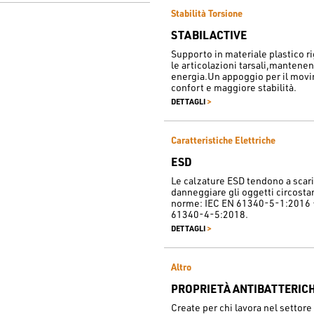
Stabilità Torsione
STABILACTIVE
Supporto in materiale plastico ri
le articolazioni tarsali,mantene
energia.Un appoggio per il movi
confort e maggiore stabilità.
>
DETTAGLI
Caratteristiche Elettriche
ESD
Le calzature ESD tendono a scarica
danneggiare gli oggetti circostan
norme: IEC EN 61340-5-1:2016 
61340-4-5:2018.
>
DETTAGLI
Altro
PROPRIETÀ ANTIBATTERIC
Create per chi lavora nel setto