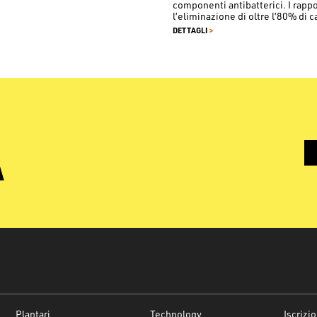
componenti antibatterici. I rapp
l’eliminazione di oltre l’80% di c
>
DETTAGLI
À
Plantari
Technology
Iscrizi