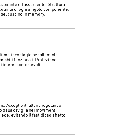
aspirante ed assorbente. Struttura
icolarità di ogni singolo componente.
 del cuscino in memory.
ultime tecnologie per alluminio.
ariabili funzionali. Protezione
 interni confortevoli
rna.Accoglie il tallone regolando
lo della caviglia nei movimenti
piede, evitando il fastidioso effetto