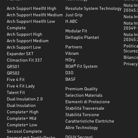
Nota In
Arch Support Heelfit High
Resolute System Technology
20345:
Arch Support Heelfit Medium
Just Grip
Nota In
Arch Support Heelfit Low
H.ABC
Nota In
Complete
20349-
Modular Fit
Arch Support High
Nota In
Dettaglio Plantari
20345:
Arch Support Medium
Politica
Partners
Arch Support Low
Sicurez
Vibram
Expander SXT
Bilanci
HDry
Climaction Fit 337
Privacy
BOA® Fit System
QRS01
D3O
QRS02
BASF
Five 4 Fit
Five 4 Fit Lady
Premium Quality
Talent Fit
Selection Materials
Dual Insulation 2.0
Elementi di Protezione
Dual Insulation
Stabilità Trasversale
Complete+ High
Stabilità Torsione
Complete+ Mid
Caratteristiche Elettriche
Complete+ Low
Altre Technology
Secosol Complete
DGUV Secosol
Secosol mit Textil-Decke