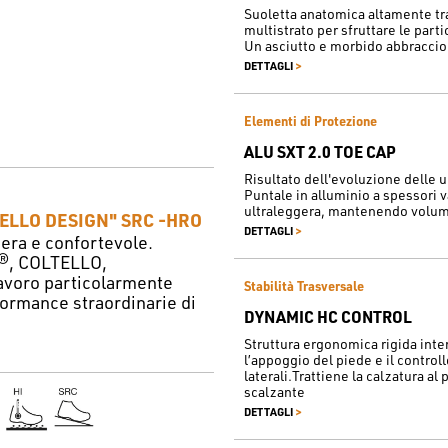
Suoletta anatomica altamente tr
multistrato per sfruttare le part
Un asciutto e morbido abbraccio
>
DETTAGLI
Elementi di Protezione
ALU SXT 2.0 TOE CAP
Risultato dell'evoluzione delle 
Puntale in alluminio a spessori v
ultraleggera, mantenendo volumi
LLO DESIGN" SRC -HRO
>
DETTAGLI
era e confortevole.
m®, COLTELLO,
lavoro particolarmente
Stabilità Trasversale
formance straordinarie di
DYNAMIC HC CONTROL
Struttura ergonomica rigida inte
l’appoggio del piede e il control
laterali.Trattiene la calzatura al 
scalzante
>
DETTAGLI