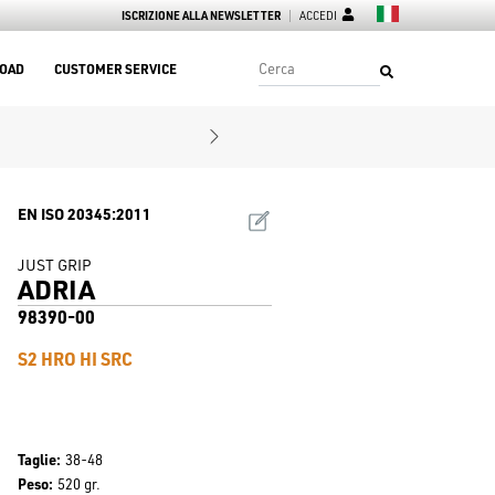
ISCRIZIONE ALLA NEWSLETTER
ACCEDI
OAD
CUSTOMER SERVICE
EN ISO 20345:2011
JUST GRIP
ADRIA
98390-00
S2 HRO HI SRC
Taglie
38-48
Peso
520 gr.