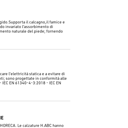
gido.Supporta il calcagno,il famice e
ndo invariato l'assorbimento di
mento naturale del piede; fornendo
re l’elettricità statica e a evitare di
ti; sono progettate in conformità alle
- IEC EN 61340-4-3:2018 - IEC EN
HE
re HORECA. Le calzature H.ABC hanno