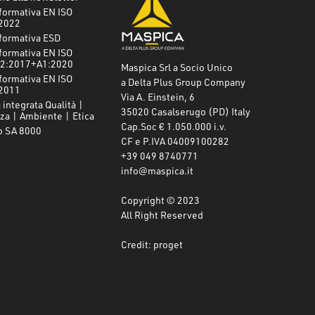
formativa EN ISO
2022
formativa ESD
formativa EN ISO
2:2017+A1:2020
Maspica Srl a Socio Unico
formativa EN ISO
a Delta Plus Group Company
2011
Via A. Einstein, 6
 integrata Qualità |
35020 Casalserugo (PD) Italy
za | Ambiente | Etica
Cap.Soc € 1.050.000 i.v.
o SA 8000
CF e P.IVA 04009100282
+39 049 8740771
info@maspica.it
Copyright © 2023
All Right Reserved
Credit: proget