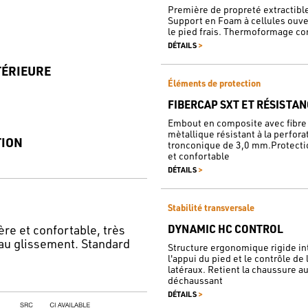
Première de propreté extractib
Support en Foam à cellules ouve
le pied frais. Thermoformage co
>
DÉTAILS
TÉRIEURE
Éléments de protection
FIBERCAP SXT ET RÉSISTAN
Embout en composite avec fibre 
mètallique résistant à la perfora
TION
tronconique de 3,0 mm.Protectio
et confortable
>
DÉTAILS
Stabilité transversale
e et confortable, très
DYNAMIC HC CONTROL
 au glissement. Standard
Structure ergonomique rigide int
l'appui du pied et le contrôle d
latéraux. Retient la chaussure au 
déchaussant
>
DÉTAILS