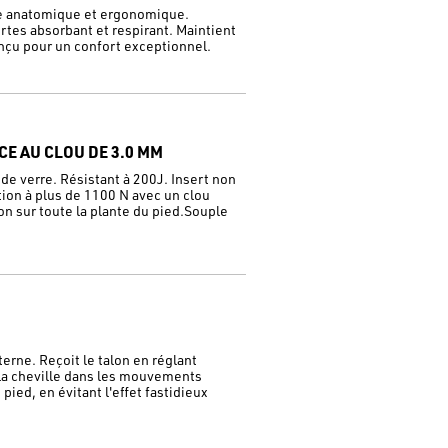
le anatomique et ergonomique.
rtes absorbant et respirant. Maintient
nçu pour un confort exceptionnel.
CE AU CLOU DE 3.0 MM
de verre. Résistant à 200J. Insert non
tion à plus de 1100 N avec un clou
n sur toute la plante du pied.Souple
erne. Reçoit le talon en réglant
e la cheville dans les mouvements
pied, en évitant l'effet fastidieux