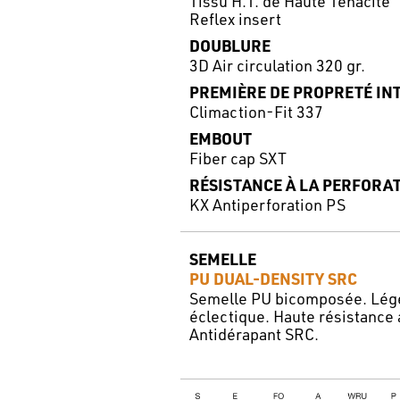
Tissu H.T. de Haute Ténacité
Reflex insert
DOUBLURE
3D Air circulation 320 gr.
PREMIÈRE DE PROPRETÉ IN
Climaction-Fit 337
EMBOUT
Fiber cap SXT
RÉSISTANCE À LA PERFORA
KX Antiperforation PS
SEMELLE
PU DUAL-DENSITY SRC
Semelle PU bicomposée. Légèr
éclectique. Haute résistance
Antidérapant SRC.