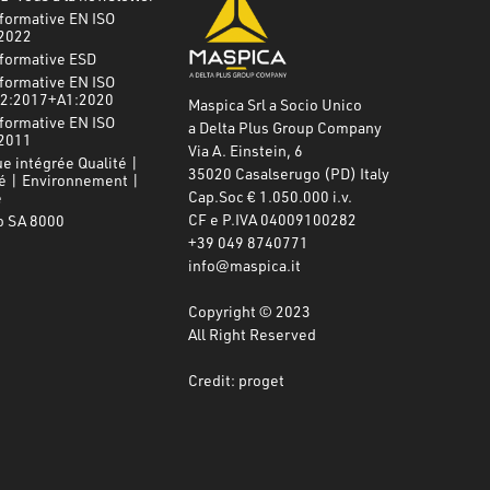
formative EN ISO
2022
nformative ESD
formative EN ISO
2:2017+A1:2020
Maspica Srl a Socio Unico
formative EN ISO
a Delta Plus Group Company
2011
Via A. Einstein, 6
ue intégrée Qualité |
35020 Casalserugo (PD) Italy
é | Environnement |
Cap.Soc € 1.050.000 i.v.
e
CF e P.IVA 04009100282
o SA 8000
+39 049 8740771
info@maspica.it
Copyright © 2023
All Right Reserved
Credit: proget