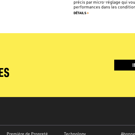
précis par micro-réglage qui vo
performances dans les conditions 
>
DÉTAILS
I
ES
Première de Propreté
Technology
Abonnez