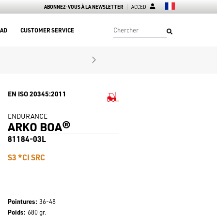
ABONNEZ-VOUS À LA NEWSLETTER
ACCEDI
AD
CUSTOMER SERVICE
EN ISO 20345:2011
ENDURANCE
ARKO BOA®
81184-03L
S3 *CI SRC
Pointures
36-48
Poids
680 gr.