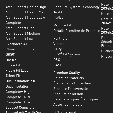
Note In
Arch Support Heelfit High
Resolute System Technology
20345:
Arch Support Heelfit Medium
Just Grip
Note I
Arch Support Heelfit Low
H.ABC
Note In
Complete
20349-
Modular Fit
Arch Support High
Note In
Détails Première de Propreté
20345:
Arch Support Medium
Politiq
Partners
Arch Support Low
Sécurit
Vibram
Expander SXT
Éthiqu
HDry
Climaction Fit 337
Bilanci
BOA® Fit System
QRS01
Privacy
D3O
QRS02
BASF
Five 4 Fit
Five 4 Fit Lady
Premium Quality
Talent Fit
Selection Materials
Dual Insulation 2.0
Éléments de Protection
Dual Insulation
Stabilité Transversale
Complete+ High
Stabilité enTorsion
Complete+ Mid
Caractéristiques Électriques
Complete+ Low
Autre Technologie
Secosol Complete
DGUV Secosol
Secosol mit Textil-Decke