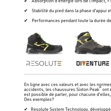
✔
Absorption d'énergie lors de l'impact, «
✔
Stabilité du pied dans la phase d'appui e
✔
Performances pendant toute la durée de v
En ligne avec ces valeurs et avec les norme
®
accidents, les chaussures Sixton Peak
ont é
est possible de parler, pour chacune d'elle
Des exemples?
✔
Resolute System Technology, développée 