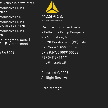
-vous à la newsletter
formative EN ISO
2022
nformative ESD
formative EN ISO
2:2017+A1:2020
Maspica Srl a Socio Unico
formative EN ISO
a Delta Plus Group Company
2011
Via A. Einstein, 6
ue intégrée Qualité |
35020 Casalserugo (PD) Italy
é | Environnement |
Cap.Soc € 1.050.000 i.v.
e
CF e P.IVA 04009100282
o SA 8000
+39 049 8740771
info@maspica.it
Copyright © 2023
All Right Reserved
Credit: proget