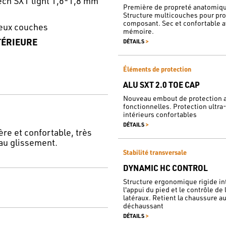
ech SXT light 1,6-1,8 mm
Première de propreté anatomique
Structure multicouches pour prof
composant. Sec et confortable 
eux couches
mémoire.
TÉRIEURE
>
DÉTAILS
Éléments de protection
ALU SXT 2.0 TOE CAP
Nouveau embout de protection a
fonctionnelles. Protection ultr
intérieurs confortables
>
DÉTAILS
e et confortable, très
 au glissement.
Stabilité transversale
DYNAMIC HC CONTROL
Structure ergonomique rigide int
l'appui du pied et le contrôle d
latéraux. Retient la chaussure au 
déchaussant
>
DÉTAILS