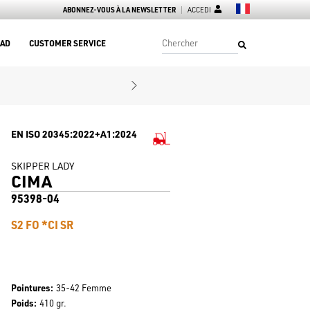
ABONNEZ-VOUS À LA NEWSLETTER
ACCEDI
AD
CUSTOMER SERVICE
EN ISO 20345:2022+A1:2024
SKIPPER LADY
CIMA
95398-04
S2 FO *CI SR
Pointures
35-42 Femme
Poids
410 gr.