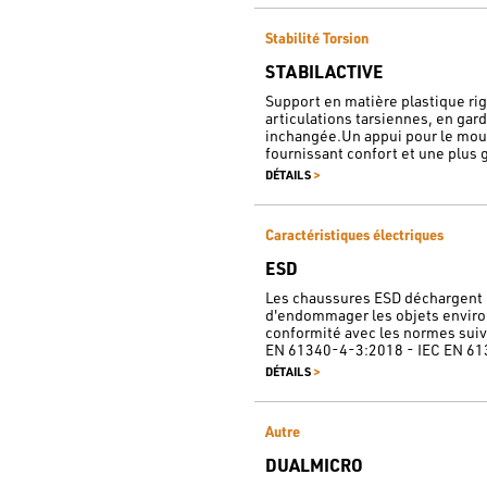
Stabilité Torsion
STABILACTIVE
Support en matière plastique rigi
articulations tarsiennes, en gar
inchangée.Un appui pour le mou
fournissant confort et une plus g
>
DÉTAILS
Caractéristiques électriques
ESD
Les chaussures ESD déchargent l'
d'endommager les objets enviro
conformité avec les normes sui
EN 61340-4-3:2018 - IEC EN 61
>
DÉTAILS
Autre
DUALMICRO