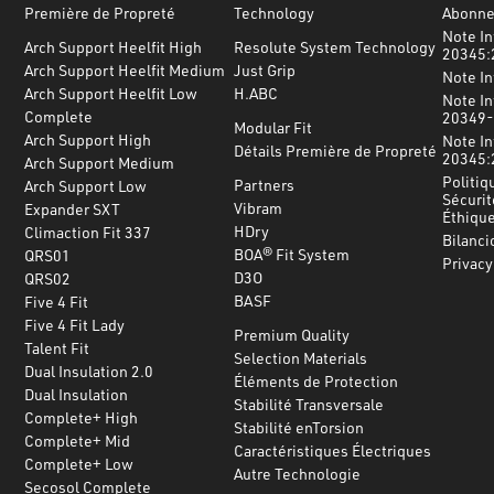
Première de Propreté
Technology
Abonnez
Note In
Arch Support Heelfit High
Resolute System Technology
20345:
Arch Support Heelfit Medium
Just Grip
Note I
Arch Support Heelfit Low
H.ABC
Note In
Complete
20349-
Modular Fit
Arch Support High
Note In
Détails Première de Propreté
20345:
Arch Support Medium
Politiq
Partners
Arch Support Low
Sécurit
Vibram
Expander SXT
Éthiqu
HDry
Climaction Fit 337
Bilanci
BOA® Fit System
QRS01
Privacy
D3O
QRS02
BASF
Five 4 Fit
Five 4 Fit Lady
Premium Quality
Talent Fit
Selection Materials
Dual Insulation 2.0
Éléments de Protection
Dual Insulation
Stabilité Transversale
Complete+ High
Stabilité enTorsion
Complete+ Mid
Caractéristiques Électriques
Complete+ Low
Autre Technologie
Secosol Complete