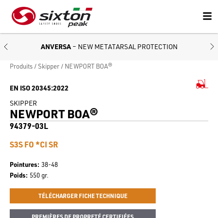
ANVERSA
– NEW METATARSAL PROTECTION
Produits
Skipper
NEWPORT BOA®
EN ISO 20345:2022
SKIPPER
NEWPORT BOA®
94379-03L
S3S FO *CI SR
Pointures
38-48
Poids
550 gr.
TÉLÉCHARGER FICHE TECHNIQUE
PREMIÈRES DE PROPRETÉ CERTIFIÉES