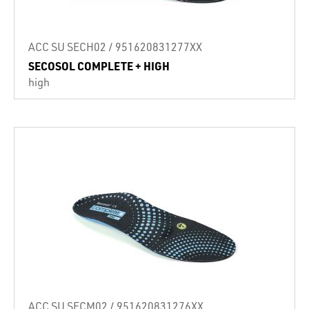
ACC SU SECH02 / 951620831277XX
SECOSOL COMPLETE + HIGH
high
ACC SU SECM02 / 951620831276XX