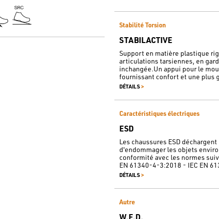
Stabilité Torsion
STABILACTIVE
Support en matière plastique rigi
articulations tarsiennes, en gar
inchangée.Un appui pour le mou
fournissant confort et une plus g
>
DÉTAILS
Caractéristiques électriques
ESD
Les chaussures ESD déchargent l'
d'endommager les objets enviro
conformité avec les normes sui
EN 61340-4-3:2018 - IEC EN 61
>
DÉTAILS
Autre
W.E.D.