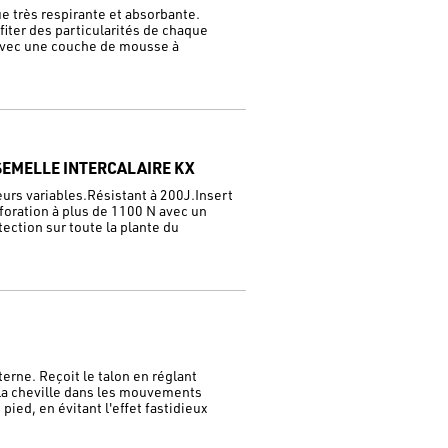
 très respirante et absorbante.
iter des particularités de chaque
avec une couche de mousse à
SEMELLE INTERCALAIRE KX
urs variables.Résistant à 200J.Insert
rforation à plus de 1100 N avec un
ection sur toute la plante du
erne. Reçoit le talon en réglant
e la cheville dans les mouvements
pied, en évitant l'effet fastidieux