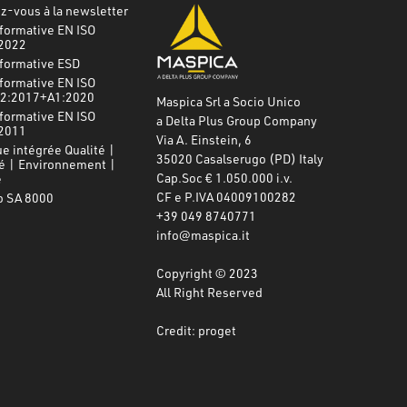
-vous à la newsletter
formative EN ISO
2022
nformative ESD
formative EN ISO
2:2017+A1:2020
Maspica Srl a Socio Unico
formative EN ISO
a Delta Plus Group Company
2011
Via A. Einstein, 6
ue intégrée Qualité |
35020 Casalserugo (PD) Italy
é | Environnement |
Cap.Soc € 1.050.000 i.v.
e
CF e P.IVA 04009100282
o SA 8000
+39 049 8740771
info@maspica.it
Copyright © 2023
All Right Reserved
Credit: proget