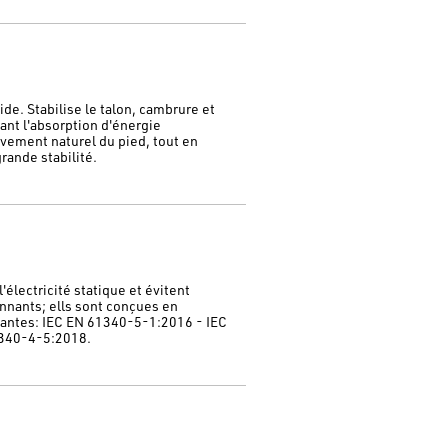
de. Stabilise le talon, cambrure et
dant l'absorption d'énergie
vement naturel du pied, tout en
rande stabilité.
électricité statique et évitent
nnants; ells sont conçues en
vantes: IEC EN 61340-5-1:2016 - IEC
340-4-5:2018.