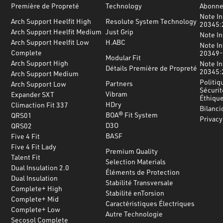
Première de Propreté
Technology
Abonnez
Note In
Arch Support Heelfit High
Resolute System Technology
20345:
Arch Support Heelfit Medium
Just Grip
Note I
Arch Support Heelfit Low
H.ABC
Note In
Complete
20349-
Modular Fit
Arch Support High
Note In
Détails Première de Propreté
20345:
Arch Support Medium
Politiq
Partners
Arch Support Low
Sécurit
Vibram
Expander SXT
Éthiqu
HDry
Climaction Fit 337
Bilanci
BOA® Fit System
QRS01
Privacy
D3O
QRS02
BASF
Five 4 Fit
Five 4 Fit Lady
Premium Quality
Talent Fit
Selection Materials
Dual Insulation 2.0
Éléments de Protection
Dual Insulation
Stabilité Transversale
Complete+ High
Stabilité enTorsion
Complete+ Mid
Caractéristiques Électriques
Complete+ Low
Autre Technologie
Secosol Complete