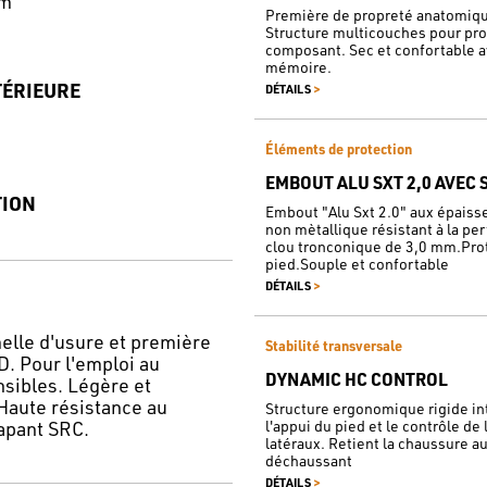
mm
Première de propreté anatomique
Structure multicouches pour prof
composant. Sec et confortable 
mémoire.
TÉRIEURE
>
DÉTAILS
Éléments de protection
EMBOUT ALU SXT 2,0 AVEC 
TION
Embout "Alu Sxt 2.0" aux épaisse
non mètallique résistant à la pe
clou tronconique de 3,0 mm.Prot
pied.Souple et confortable
>
DÉTAILS
lle d'usure et première
Stabilité transversale
. Pour l'emploi au
DYNAMIC HC CONTROL
nsibles. Légère et
 Haute résistance au
Structure ergonomique rigide int
apant SRC.
l'appui du pied et le contrôle d
latéraux. Retient la chaussure au 
déchaussant
>
DÉTAILS