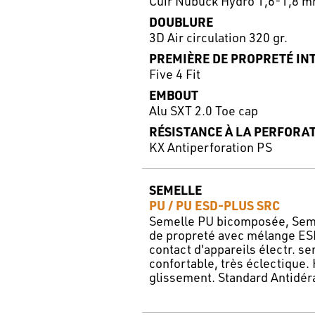
Cuir Nubuck Hydro 1,6-1,8 
DOUBLURE
3D Air circulation 320 gr.
PREMIÈRE DE PROPRETÉ IN
Five 4 Fit
EMBOUT
Alu SXT 2.0 Toe cap
RÉSISTANCE À LA PERFORA
KX Antiperforation PS
SEMELLE
PU / PU ESD-PLUS SRC
Semelle PU bicomposée, Seme
de propreté avec mélange ESD
contact d'appareils électr. se
confortable, très éclectique.
glissement. Standard Antidér