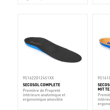
951622012451XX
95161
SECOSOL COMPLETE
SECOS
MIT T
Première de Propreté
intérieure anatomique et
Premiè
ergonomique amovible
intéri
ergono