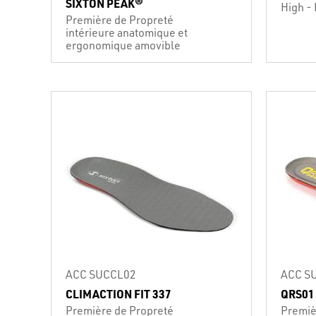
SIXTON PEAK®
High - 
Première de Propreté
intérieure anatomique et
ergonomique amovible
ACC SUCCL02
ACC S
CLIMACTION FIT 337
QRS01
Première de Propreté
Premiè