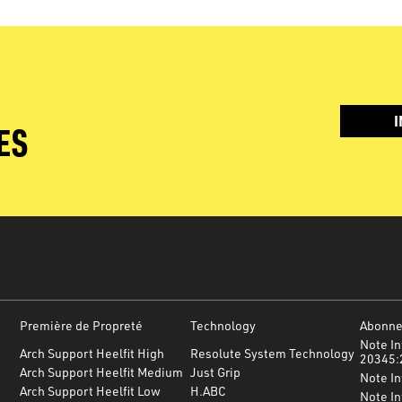
I
ES
Première de Propreté
Technology
Abonnez
Note In
Arch Support Heelfit High
Resolute System Technology
20345:
Arch Support Heelfit Medium
Just Grip
Note I
Arch Support Heelfit Low
H.ABC
Note In