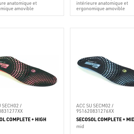
eure anatomique et
intérieure anatomique et
mique amovible
ergonomique amovible
 SECH02 /
ACC SU SECM02 /
0831277XX
951620831276XX
OL COMPLETE + HIGH
SECOSOL COMPLETE + MI
mid