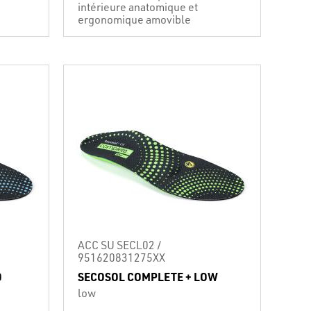
intérieure anatomique et
ergonomique amovible
ACC SU SECL02 /
951620831275XX
D
SECOSOL COMPLETE + LOW
low