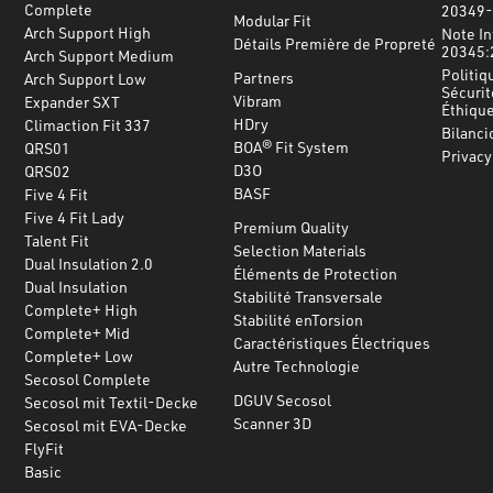
Complete
20349-
Modular Fit
Arch Support High
Note In
Détails Première de Propreté
20345:
Arch Support Medium
Politiq
Partners
Arch Support Low
Sécurit
Vibram
Expander SXT
Éthiqu
HDry
Climaction Fit 337
Bilanci
BOA® Fit System
QRS01
Privacy
D3O
QRS02
BASF
Five 4 Fit
Five 4 Fit Lady
Premium Quality
Talent Fit
Selection Materials
Dual Insulation 2.0
Éléments de Protection
Dual Insulation
Stabilité Transversale
Complete+ High
Stabilité enTorsion
Complete+ Mid
Caractéristiques Électriques
Complete+ Low
Autre Technologie
Secosol Complete
DGUV Secosol
Secosol mit Textil-Decke
Scanner 3D
Secosol mit EVA-Decke
FlyFit
Basic