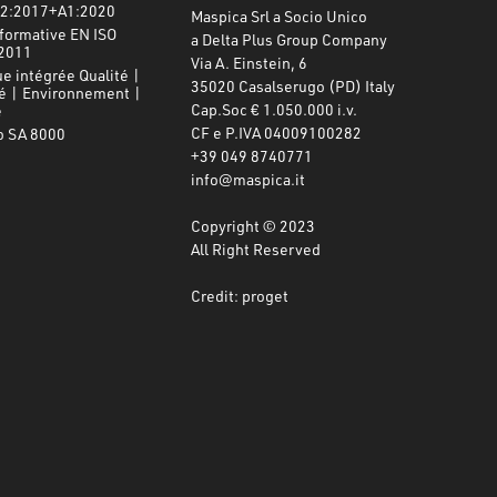
2:2017+A1:2020
Maspica Srl a Socio Unico
formative EN ISO
a Delta Plus Group Company
2011
Via A. Einstein, 6
ue intégrée Qualité |
35020 Casalserugo (PD) Italy
é | Environnement |
Cap.Soc € 1.050.000 i.v.
e
CF e P.IVA 04009100282
o SA 8000
+39 049 8740771
info@maspica.it
Copyright © 2023
All Right Reserved
Credit: proget