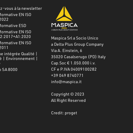
-vous à la newsletter
formative EN ISO
2022
nformative ESD
formative EN ISO
2:2017+A1:2020
Maspica Srl a Socio Unico
formative EN ISO
a Delta Plus Group Company
2011
Via A. Einstein, 6
ue intégrée Qualité |
35020 Casalserugo (PD) Italy
é | Environnement |
Cap.Soc € 1.050.000 i.v.
e
CF e P.IVA 04009100282
o SA 8000
+39 049 8740771
info@maspica.it
Copyright © 2023
All Right Reserved
Credit: proget