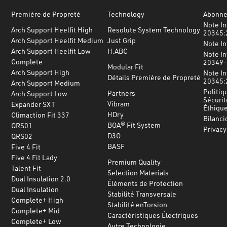
Première de Propreté
Technology
Abonnez
Note In
Arch Support Heelfit High
Resolute System Technology
20345:
Arch Support Heelfit Medium
Just Grip
Note I
Arch Support Heelfit Low
H.ABC
Note In
Complete
20349-
Modular Fit
Arch Support High
Note In
Détails Première de Propreté
20345:
Arch Support Medium
Politiq
Partners
Arch Support Low
Sécurit
Vibram
Expander SXT
Éthiqu
HDry
Climaction Fit 337
Bilanci
BOA® Fit System
QRS01
Privacy
D3O
QRS02
BASF
Five 4 Fit
Five 4 Fit Lady
Premium Quality
Talent Fit
Selection Materials
Dual Insulation 2.0
Éléments de Protection
Dual Insulation
Stabilité Transversale
Complete+ High
Stabilité enTorsion
Complete+ Mid
Caractéristiques Électriques
Complete+ Low
Autre Technologie