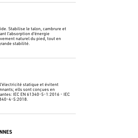
de. Stabilise le talon, cambrure et
dant l'absorption d'énergie
vement naturel du pied, tout en
rande stabilité.
électricité statique et évitent
nnants; ells sont conçues en
vantes: IEC EN 61340-5-1:2016 - IEC
340-4-5:2018.
ENNES