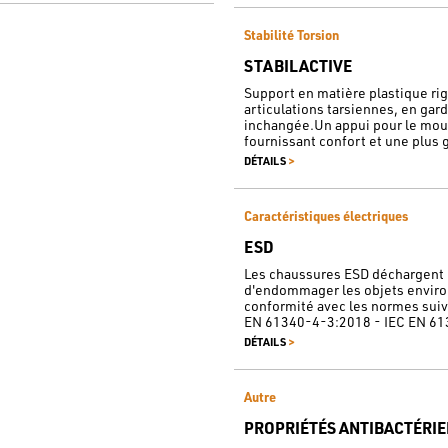
Stabilité Torsion
STABILACTIVE
Support en matière plastique rigi
articulations tarsiennes, en gar
inchangée.Un appui pour le mou
fournissant confort et une plus g
>
DÉTAILS
Caractéristiques électriques
ESD
Les chaussures ESD déchargent l'
d'endommager les objets enviro
conformité avec les normes sui
EN 61340-4-3:2018 - IEC EN 61
>
DÉTAILS
Autre
PROPRIÉTÉS ANTIBACTÉRI