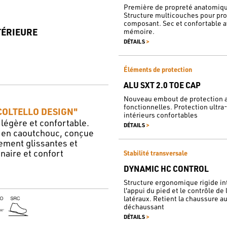
Première de propreté anatomique
Structure multicouches pour prof
composant. Sec et confortable 
TÉRIEURE
mémoire.
>
DÉTAILS
Éléments de protection
ALU SXT 2.0 TOE CAP
Nouveau embout de protection a
fonctionnelles. Protection ultr
OLTELLO DESIGN"
intérieurs confortables
légère et confortable.
>
DÉTAILS
en caoutchouc, conçue
ement glissantes et
aire et confort
Stabilité transversale
DYNAMIC HC CONTROL
Structure ergonomique rigide int
l'appui du pied et le contrôle d
latéraux. Retient la chaussure au 
déchaussant
>
DÉTAILS