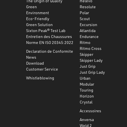
The Origin of Quality
Helevo
Green
Resolute
Environment
Polar
Eco-Friendly
Scout
Green Solution
Excursion
Sixton Peak® Test Lab
Atlantida
Entretien des Chaussures
Endurance
Norme EN ISO 20345:2022
Ritmo
Ritmo Cross
Declaration de Conformite
Skipper
News
Skipper Lady
Download
Just Grip
Customer Service
Just Grip Lady
Whistleblowing
Urban
Modular
Touring
Horizon
Crystal
Accessoires
Anversa
Weld 2