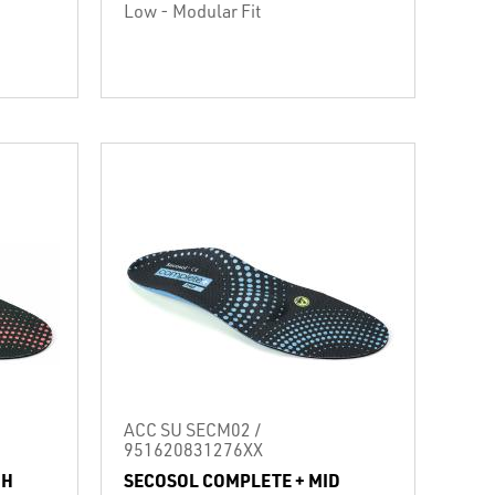
Low - Modular Fit
ACC SU SECM02 /
951620831276XX
GH
SECOSOL COMPLETE + MID