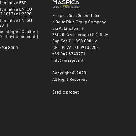
nformative ESD
formative EN ISO
2:2017+A1:2020
Maspica Srl a Socio Unico
formative EN ISO
a Delta Plus Group Company
2011
Via A. Einstein, 6
ue intégrée Qualité |
35020 Casalserugo (PD) Italy
é | Environnement |
Cap.Soc € 1.050.000 i.v.
e
CF e P.IVA 04009100282
o SA 8000
+39 049 8740771
info@maspica.it
Copyright © 2023
All Right Reserved
Credit: proget