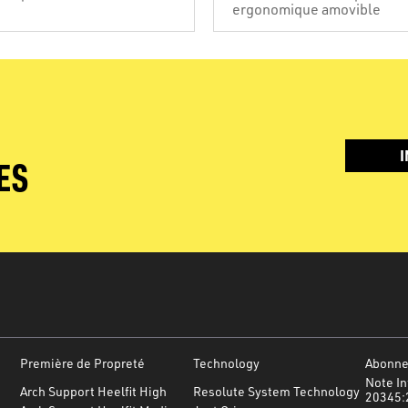
ergonomique amovible
I
ES
Première de Propreté
Technology
Abonnez
Note In
Arch Support Heelfit High
Resolute System Technology
20345: