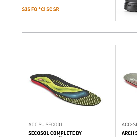
S3S FO *CI SC SR
ACC SU SECO01
ACC-S
SECOSOL COMPLETE BY
ARCH 