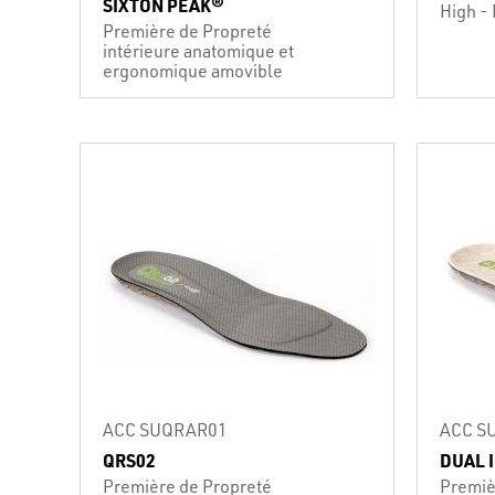
SIXTON PEAK®
High - 
Première de Propreté
intérieure anatomique et
ergonomique amovible
ACC SUQRAR01
ACC S
QRS02
DUAL 
Première de Propreté
Premiè