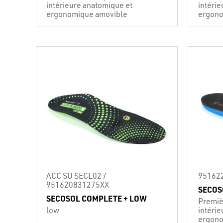
intérieure anatomique et
intéri
ergonomique amovible
ergono
ACC SU SECL02 /
95162
951620831275XX
SECOS
SECOSOL COMPLETE + LOW
Premiè
low
intéri
ergono