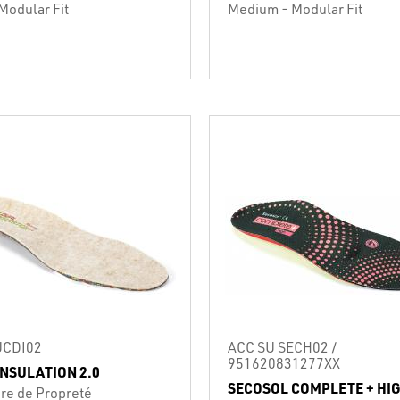
Modular Fit
Medium - Modular Fit
UCDI02
ACC SU SECH02 /
951620831277XX
INSULATION 2.0
SECOSOL COMPLETE + HI
re de Propreté