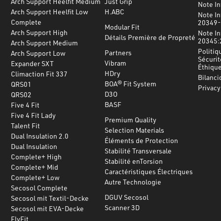
Arch Support Heelfit Medium
Just Grip
Note I
Arch Support Heelfit Low
H.ABC
Note In
Complete
20349-
Modular Fit
Arch Support High
Note In
Détails Première de Propreté
20345:
Arch Support Medium
Politiq
Partners
Arch Support Low
Sécurit
Vibram
Expander SXT
Éthiqu
HDry
Climaction Fit 337
Bilanci
BOA® Fit System
QRS01
Privacy
D3O
QRS02
BASF
Five 4 Fit
Five 4 Fit Lady
Premium Quality
Talent Fit
Selection Materials
Dual Insulation 2.0
Éléments de Protection
Dual Insulation
Stabilité Transversale
Complete+ High
Stabilité enTorsion
Complete+ Mid
Caractéristiques Électriques
Complete+ Low
Autre Technologie
Secosol Complete
DGUV Secosol
Secosol mit Textil-Decke
Scanner 3D
Secosol mit EVA-Decke
FlyFit