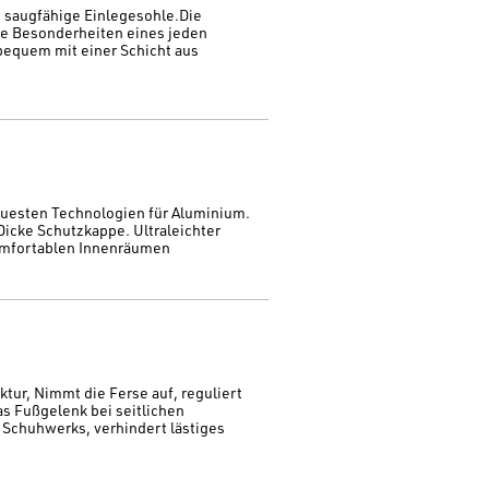
 saugfähige Einlegesohle.Die
ie Besonderheiten eines jeden
equem mit einer Schicht aus
euesten Technologien für Aluminium.
icke Schutzkappe. Ultraleichter
omfortablen Innenräumen
tur, Nimmt die Ferse auf, reguliert
as Fußgelenk bei seitlichen
 Schuhwerks, verhindert lästiges