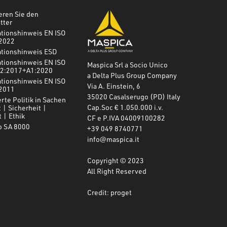
eren Sie den
tter
ationshinweis EN ISO
2022
ationshinweis ESD
ationshinweis EN ISO
Maspica Srl a Socio Unico
2:2017+A1:2020
a Delta Plus Group Company
ationshinweis EN ISO
Via A. Einstein, 6
2011
35020 Casalserugo (PD) Italy
erte Politik in Sachen
Cap.Soc € 1.050.000 i.v.
t | Sicherheit |
 | Ethik
CF e P.IVA 04009100282
o SA 8000
+39 049 8740771
info@maspica.it
Copyright © 2023
All Right Reserved
Credit: proget