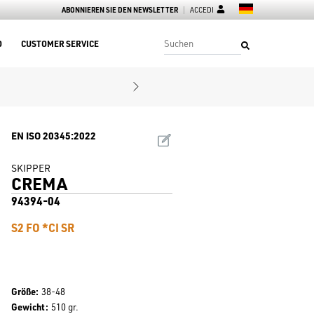
ABONNIEREN SIE DEN NEWSLETTER
ACCEDI
D
CUSTOMER SERVICE
EN ISO 20345:2022
SKIPPER
CREMA
94394-04
S2 FO *CI SR
Größe
38-48
Gewicht
510 gr.