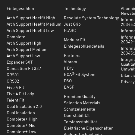
Einlegesohlen
Technology
Abonni
Newsle
Arch Support Heelfit High
Resolute System Technology
Inform
Arch Support Heelfit Medium
Just Grip
20345:
Arch Support Heelfit Low
H.ABC
Inform
Complete
Inform
Modular Fit
20349-
Arch Support High
Einlegesohlendetails
Inform
Arch Support Medium
20345:
Partners
Arch Support Low
Integri
Vibram
Expander SXT
Qualitä
HDry
Climaction Fit 337
Umwelt
BOA® Fit System
QRS01
Bilanci
D3O
QRS02
Privacy
BASF
Five 4 Fit
Five 4 Fit Lady
Premium Quality
Talent Fit
Selection Materials
Dual Insulation 2.0
Schutzelemente
Dual Insulation
Querstabilität
Complete+ High
Torsionsstabilität
Complete+ Mid
Elektrische Eigenschaften
Complete+ Low
Andere Technologie