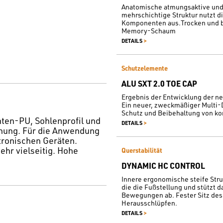
Anatomische atmungsaktive und
mehrschichtige Struktur nutzt d
Komponenten aus.Trocken und b
Memory-Schaum
>
DETAILS
Schutzelemente
ALU SXT 2.0 TOE CAP
Ergebnis der Entwicklung der n
Ein neuer, zweckmäßiger Multi-D
Schutz und Beibehaltung von k
ten-PU, Sohlenprofil und
>
DETAILS
hung. Für die Anwendung
ktronischen Geräten.
ehr vielseitig. Hohe
Querstabilität
DYNAMIC HC CONTROL
Innere ergonomische steife Struk
die die Fußstellung und stützt d
Bewegungen ab. Fester Sitz des
Herausschlüpfen.
>
DETAILS