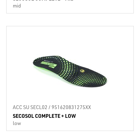
mid
ACC SU SECL02 / 951620831275XX
SECOSOL COMPLETE + LOW
low